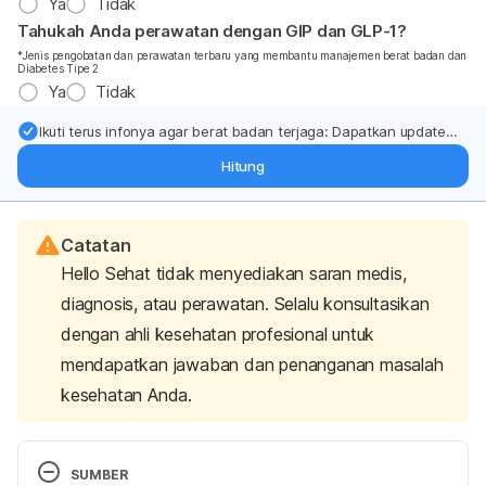
Ya
Tidak
Tahukah Anda perawatan dengan GIP dan GLP-1?
*Jenis pengobatan dan perawatan terbaru yang membantu manajemen berat badan dan
Diabetes Tipe 2
Ya
Tidak
Ikuti terus infonya agar berat badan terjaga: Dapatkan update
dari pakar mengenai dukungan dan perawatan berat badan
Hitung
langsung ke inbox Anda.
Catatan
Hello Sehat tidak menyediakan saran medis,
diagnosis, atau perawatan. Selalu konsultasikan
dengan ahli kesehatan profesional untuk
mendapatkan jawaban dan penanganan masalah
kesehatan Anda.
SUMBER