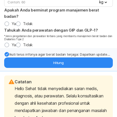
kg
Apakah Anda berminat program manajemen berat
badan?
Ya
Tidak
Tahukah Anda perawatan dengan GIP dan GLP-1?
*Jenis pengobatan dan perawatan terbaru yang membantu manajemen berat badan dan
Diabetes Tipe 2
Ya
Tidak
Ikuti terus infonya agar berat badan terjaga: Dapatkan update
dari pakar mengenai dukungan dan perawatan berat badan
Hitung
langsung ke inbox Anda.
Catatan
Hello Sehat tidak menyediakan saran medis,
diagnosis, atau perawatan. Selalu konsultasikan
dengan ahli kesehatan profesional untuk
mendapatkan jawaban dan penanganan masalah