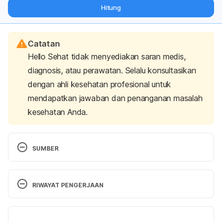
dari pakar mengenai dukungan dan perawatan berat badan
Hitung
langsung ke inbox Anda.
Catatan
Hello Sehat tidak menyediakan saran medis,
diagnosis, atau perawatan. Selalu konsultasikan
dengan ahli kesehatan profesional untuk
mendapatkan jawaban dan penanganan masalah
kesehatan Anda.
SUMBER
Shih, T., Khan, S., Shih, S., & Khachemoune, A. 
(2020). Fish Pedicure: Review of Its Current 
RIWAYAT PENGERJAAN
Dermatology Applications. 
Cureus
. 
doi: 
10.7759/cureus.8936
Versi Terbaru