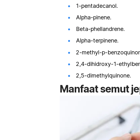
1-pentadecanol
.
Alpha-pinene
.
Beta-phellandrene
.
Alpha-terpinene
.
2-methyl-p-benzoquino
2,4-dihidroxy-1-ethylbe
2,5-dimethylquinone
.
Manfaat semut j