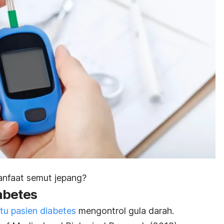
anfaat semut jepang?
abetes
u pasien diabetes
mengontrol gula darah.