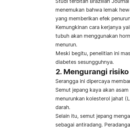
Studi terbitan
Brazilian Journa
menemukan bahwa lemak hewan
yang memberikan efek penurun
Kemungkinan cara kerjanya yaitu
tubuh akan menggunakan hormo
menurun.
Meski begitu, penelitian ini ma
diabetes sesungguhnya.
2. Mengurangi risiko
Serangga ini dipercaya memba
Semut jepang kaya akan asam 
menurunkan kolesterol jahat 
darah.
Selain itu, semut jepang meng
sebagai antiradang. Peradang