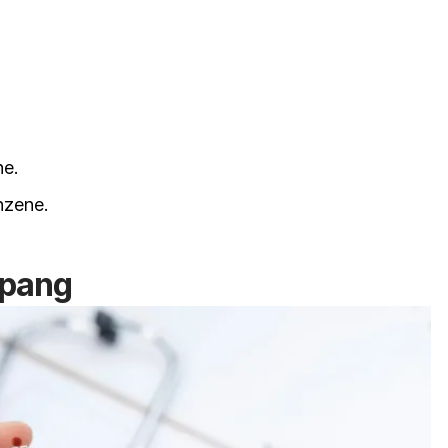
ne
.
nzene
.
epang