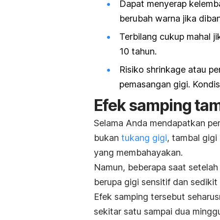
Dapat menyerap kelembap
berubah warna jika diba
Terbilang cukup mahal j
10 tahun.
Risiko
shrinkage
atau pe
pemasangan gigi. Kondisi
Efek samping tam
Selama Anda mendapatkan pera
bukan
tukang gigi
, tambal gig
yang membahayakan.
Namun, beberapa saat setelah
berupa gigi sensitif dan sedikit
Efek samping tersebut seharus
sekitar satu sampai dua minggu