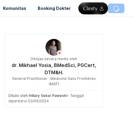
Komunitas
Booking Dokter
Ditinjau secara medis oleh
dr. Mikhael Yosia, BMedSci, PGCert,
DTM&H.
General Practitioner · Medicine Sans Frontières
(MSF)
Ditulis oleh
Hillary Sekar Pawestri
·
Tanggal
diperbarui 03/06/2024