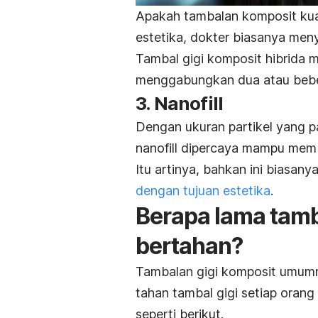
Apakah tambalan komposit kuat
estetika, dokter biasanya meny
Tambal gigi komposit hibrida
menggabungkan dua atau bebe
3.
Nanofill
Dengan ukuran partikel yang pa
nanofill
dipercaya mampu memb
Itu artinya, bahkan ini biasany
dengan tujuan estetika
.
Berapa lama tamb
bertahan?
Tambalan gigi komposit umumn
tahan tambal gigi setiap oran
seperti berikut.