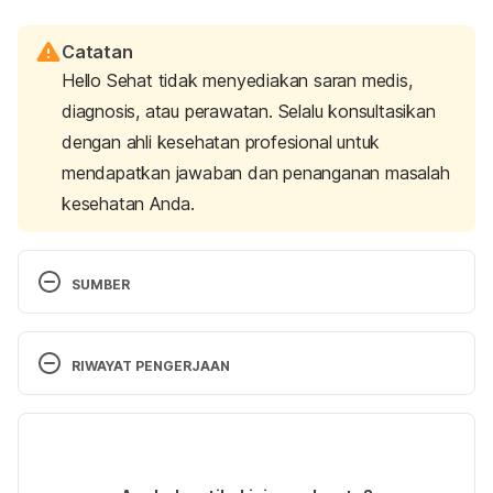
Catatan
Hello Sehat tidak menyediakan saran medis,
diagnosis, atau perawatan. Selalu konsultasikan
dengan ahli kesehatan profesional untuk
mendapatkan jawaban dan penanganan masalah
kesehatan Anda.
SUMBER
Dental Fillings: Materials, Types, Sensitivity & 
Allergy Issues. 
(2021). Cleveland Clinic. Retrieved 
RIWAYAT PENGERJAAN
January 10, 2024, from 
https://my.clevelandclinic.org/health/treatments/170
Versi Terbaru
02-dental-fillings
19/01/2024
Dental Fillings. 
(2023). National Institute of Dental 
Ditulis oleh
drg. Melia