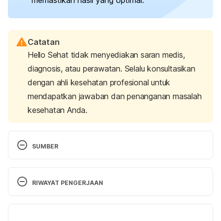
memastikan hasil yang optimal.
Catatan
Hello Sehat tidak menyediakan saran medis,
diagnosis, atau perawatan. Selalu konsultasikan
dengan ahli kesehatan profesional untuk
mendapatkan jawaban dan penanganan masalah
kesehatan Anda.
SUMBER
The importance of orthodontics
 American 
Association of Orthodontists. (2019). Retrieved 
RIWAYAT PENGERJAAN
March 18, 2024, from
https://aaoinfo.org/resources/why-orthodontics/
Versi Terbaru