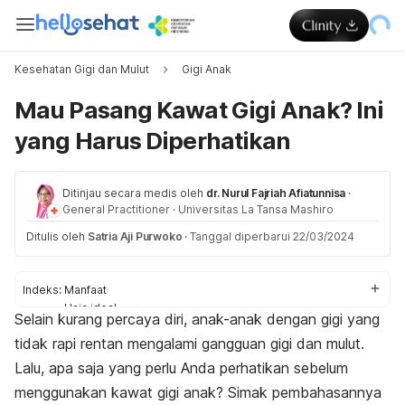
Kesehatan Gigi dan Mulut
Gigi Anak
Mau Pasang Kawat Gigi Anak? Ini
yang Harus Diperhatikan
Ditinjau secara medis oleh
dr. Nurul Fajriah Afiatunnisa
·
General Practitioner
·
Universitas La Tansa Mashiro
Ditulis oleh
Satria Aji Purwoko
·
Tanggal diperbarui 22/03/2024
Indeks:
Manfaat
Usia ideal
Selain kurang percaya diri, anak-anak dengan gigi yang
Prosedur
tidak rapi rentan mengalami gangguan gigi dan mulut.
Perawatan
Lalu, apa saja yang perlu Anda perhatikan sebelum
menggunakan kawat gigi anak? Simak pembahasannya