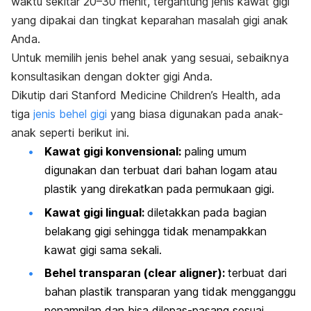
waktu sekitar 20–30 menit, tergantung jenis kawat gigi
yang dipakai dan tingkat keparahan masalah gigi anak
Anda.
Untuk memilih jenis behel anak yang sesuai, sebaiknya
konsultasikan dengan dokter gigi Anda.
Dikutip dari Stanford Medicine Children’s Health, ada
tiga
jenis behel gigi
yang biasa digunakan pada anak-
anak seperti berikut ini.
Kawat gigi konvensional:
paling umum
digunakan dan terbuat dari bahan logam atau
plastik yang direkatkan pada permukaan gigi.
Kawat gigi lingual:
diletakkan pada bagian
belakang gigi sehingga tidak menampakkan
kawat gigi sama sekali.
Behel transparan (
clear aligner
):
terbuat dari
bahan plastik transparan yang tidak mengganggu
penampilan dan bisa dilepas-pasang sesuai