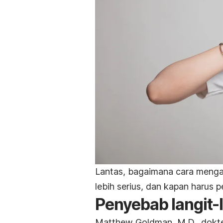
Lantas, bagaimana cara mengata
lebih serius, dan kapan harus p
Penyebab langit-
Matthew Goldman, M.D., dokte