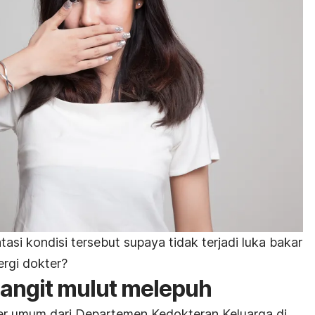
si kondisi tersebut supaya tidak terjadi luka bakar
ergi dokter?
langit mulut melepuh
r umum dari Departemen Kedokteran Keluarga di