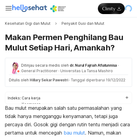
Kesehatan Gigi dan Mulut
Penyakit Gusi dan Mulut
Makan Permen Penghilang Bau
Mulut Setiap Hari, Amankah?
Ditinjau secara medis oleh
dr. Nurul Fajriah Afiatunnisa
·
General Practitioner
·
Universitas La Tansa Mashiro
Ditulis oleh
Hillary Sekar Pawestri
·
Tanggal diperbarui 19/12/2022
Indeks:
Cara kerja
Keamanan
Bau mulut merupakan salah satu permasalahan yang
Penghilang bau mulut
tidak hanya mengganggu kenyamanan, tetapi juga
percaya diri. Gosok gigi dengan rutin tentu menjadi cara
pertama untuk mencegah
bau mulut
. Namun, makan