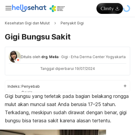
Kesehatan Gigi dan Mulut
Penyakit Gigi
Gigi Bungsu Sakit
Ditulis oleh
drg. Melia
·
Gigi
·
Erha Derma Center Yogyakarta
Tanggal diperbarui 19/07/2024
Indeks:
Penyebab
Gejala
Gigi bungsu yang terletak pada bagian belakang rongga
Cara mengatasi
mulut akan muncul saat Anda berusia 17–25 tahun.
Merawat gigi bungsu
Terkadang, meskipun sudah dirawat dengan benar, gigi
bungsu bisa terasa sakit karena alasan tertentu.