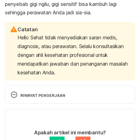
penyebab gigi ngilu, gigi sensitif bisa kambuh lagi
sehingga perawatan Anda jadi sia-sia.
Catatan
Hello Sehat tidak menyediakan saran medis,
diagnosis, atau perawatan. Selalu konsultasikan
dengan ahli kesehatan profesional untuk
mendapatkan jawaban dan penanganan masalah
kesehatan Anda.
RIWAYAT PENGERJAAN
Versi Terbaru
07/07/2022
Ditulis oleh
drg. Melia
Apakah artikel ini membantu?
Diperbarui oleh: 
Angelin Putri Syah