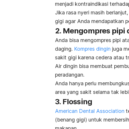
menjadi kontraindikasi terhada
Jika
rasa nyeri masih berlanju
gigi
agar Anda mendapatkan pen
2. Mengompres pipi 
Anda bisa mengompres pipi ata
daging.
Kompres dingin
juga me
sakit gigi karena cedera atau t
Air dingin bisa membuat pemb
peradangan.
Anda hanya perlu membungkus
area yang sakit selama tak lebi
3.
Flossing
American Dental Association
t
(benang gigi) untuk membersihk
makanan.