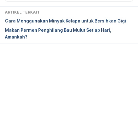
Association. Retrieved 25 September 2023, from 
https://www.ada.org/resources/research/science-
ARTIKEL TERKAIT
and-research-institute/oral-health-
Cara Menggunakan Minyak Kelapa untuk Bersihkan Gigi
topics/mouthrinse-mouthwash
Makan Permen Penghilang Bau Mulut Setiap Hari,
Amankah?
Karimi, M. (2017). The Causes of Holitosis in 
Children. 
Neonatal and Pediatric Medicine
, 1–3. 
https://www.omicsonline.org/open-access/the-
causes-of-holitosis-in-children.php?aid=86743
Memuat...