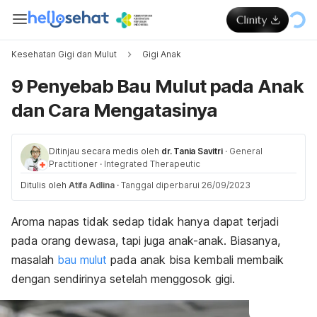
Kesehatan Gigi dan Mulut
Gigi Anak
9 Penyebab Bau Mulut pada Anak
dan Cara Mengatasinya
Ditinjau secara medis oleh
dr. Tania Savitri
·
General
Practitioner
·
Integrated Therapeutic
Ditulis oleh
Atifa Adlina
·
Tanggal diperbarui 26/09/2023
Aroma napas tidak sedap tidak hanya dapat terjadi
pada orang dewasa, tapi juga anak-anak. Biasanya,
masalah
bau mulut
pada anak bisa kembali membaik
dengan sendirinya setelah menggosok gigi.