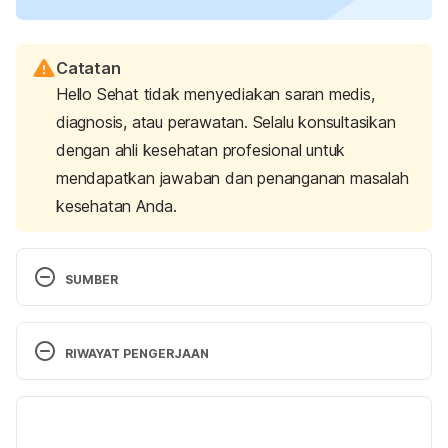
Catatan
Hello Sehat tidak menyediakan saran medis,
diagnosis, atau perawatan. Selalu konsultasikan
dengan ahli kesehatan profesional untuk
mendapatkan jawaban dan penanganan masalah
kesehatan Anda.
SUMBER
Avulsed Tooth (Knocked-Out Tooth): Symptoms & 
Reimplantation. (2022). Retrieved 15 November 
RIWAYAT PENGERJAAN
2022, from 
https://my.clevelandclinic.org/health/diseases/2157
Versi Terbaru
9-avulsed-tooth
28/11/2022