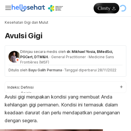
Kesehatan Gigi dan Mulut
Avulsi Gigi
Ditinjau secara medis oleh
dr. Mikhael Yosia, BMedSci,
PGCert, DTM&H.
·
General Practitioner
·
Medicine Sans
Frontières (MSF)
Ditulis oleh
Bayu Galih Permana
·
Tanggal diperbarui 28/11/2022
Indeks:
Definisi
Gejala
Avulsi gigi merupakan kondisi yang membuat Anda
Penyebab
kehilangan gigi permanen. Kondisi ini termasuk dalam
Komplikasi
Diagnosis
keadaan darurat dan perlu mendapatkan penanganan
Penanganan
dengan segera.
Perawatan rumahan
Pencegahan