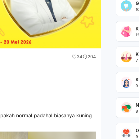
G
1
K
1
K
34
204
7
K
9
N
8
apakah normal padahal biasanya kuning
O
9