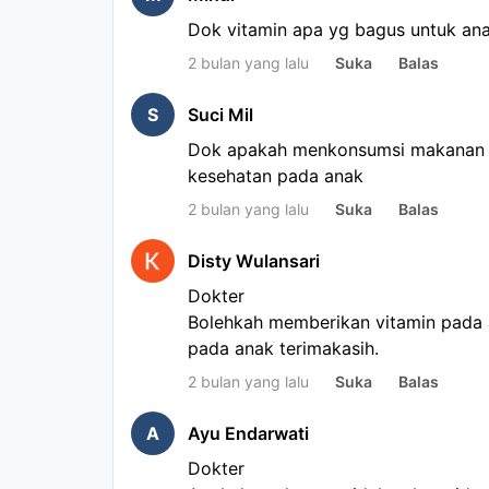
Dok vitamin apa yg bagus untuk ana
2 bulan yang lalu
Suka
Balas
S
Suci Mil
Dok apakah menkonsumsi makanan y
kesehatan pada anak
2 bulan yang lalu
Suka
Balas
Disty Wulansari
Dokter
Bolehkah memberikan vitamin pada
pada anak terimakasih.
2 bulan yang lalu
Suka
Balas
A
Ayu Endarwati
Dokter