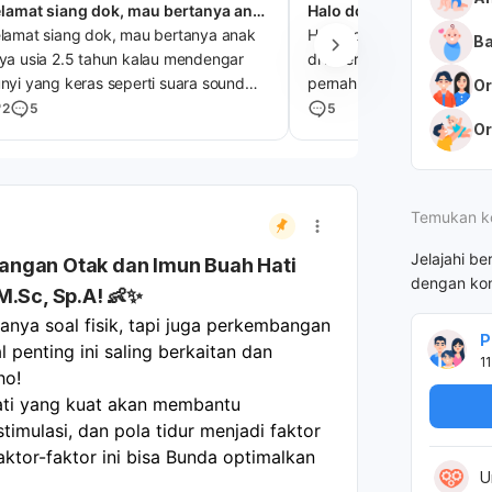
Selamat siang dok, mau bertanya anak saya usia 2.5 tahun
lamat siang dok, mau bertanya anak
Halo dok , anak saya ada b
Ba
ya usia 2.5 tahun kalau mendengar
di leher dari sejak bayi . T
nyi yang keras seperti suara sound
pernah membesar dan um
Or
reg, gerenda las anak saya kok
tahun tapi begitu terus. 
2
5
5
Or
takutan nya berlebih ya dok.. apakah
u berarti ada masalah pada tumbuh
mbangnya ? Padahal dulu juga hampir
ring untuk mendengar bunyi tersebut
Temukan k
tapi kalau sudah agak lama dia agak
rani tidak seperti di awal takutnya apa
Jelajahi be
angan Otak dan Imun Buah Hati
sa di sebut dengan autis ya dok ?
dengan kon
M.Sc, Sp.A! 👶✨
rimakasih
ya soal fisik, tapi juga perkembangan 
P
penting ini saling berkaitan dan 
11
ho!
ati yang kuat akan membantu 
imulasi, dan pola tidur menjadi faktor 
ktor-faktor ini bisa Bunda optimalkan 
U