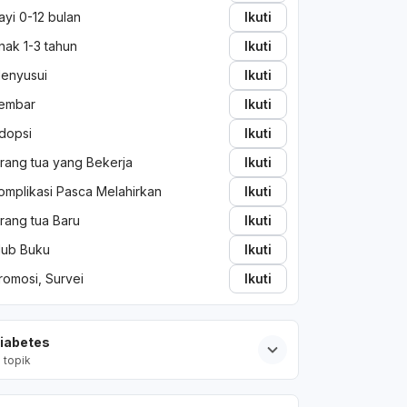
ayi 0-12 bulan
Ikuti
nak 1-3 tahun
Ikuti
enyusui
Ikuti
embar
Ikuti
dopsi
Ikuti
rang tua yang Bekerja
Ikuti
omplikasi Pasca Melahirkan
Ikuti
rang tua Baru
Ikuti
lub Buku
Ikuti
romosi, Survei
Ikuti
iabetes
2
topik