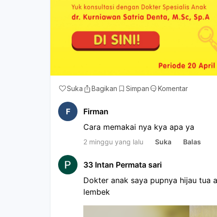
Suka
Bagikan
Simpan
Komentar
F
Firman
Cara memakai nya kya apa ya
2 minggu yang lalu
Suka
Balas
33 Intan Permata sari
Dokter anak saya pupnya hijau tua 
lembek