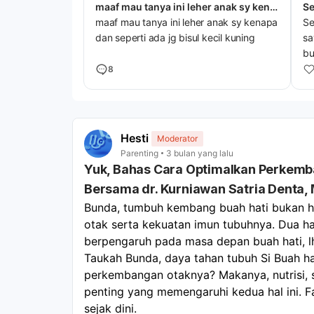
maaf mau tanya ini leher anak sy kenapa dan seperti
maaf mau tanya ini leher anak sy kenapa
Se
dan seperti ada jg bisul kecil kuning
sa
bu
ho
8
ke
it
ke
se
Hesti
Moderator
te
Parenting
3 bulan yang lalu
be
Yuk, Bahas Cara Optimalkan Perkemb
bi
Bersama dr. Kurniawan Satria Denta, 
Te
Bunda, tumbuh kembang buah hati bukan han
otak serta kekuatan imun tubuhnya. Dua hal 
berpengaruh pada masa depan buah hati, l
Taukah Bunda, daya tahan tubuh Si Buah h
perkembangan otaknya? Makanya, nutrisi, st
penting yang memengaruhi kedua hal ini. Fa
sejak dini.