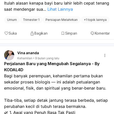
Itulah alasan kenapa bayi baru lahir lebih cepat tenang 
saat mendengar sua
...
Lihat Lainnya
Umum
Trimester 1
Persiapan Melahirkan
+
1 topik lainnya
Suka
Bagikan
Simpan
Komentar
Vina ananda
Kehamilan
9 bulan yang lalu
Perjalanan Baru yang Mengubah Segalanya - By
KODAL4D
Bagi banyak perempuan, kehamilan pertama bukan 
sekadar proses biologis — ini adalah petualangan 
emosional, fisik, dan spiritual yang benar-benar baru.
Tiba-tiba, setiap detak jantung terasa berbeda, setiap 
perubahan kecil di tubuh terasa bermakna.
🌿 1. Awal yang Penuh Rasa Tak Pasti