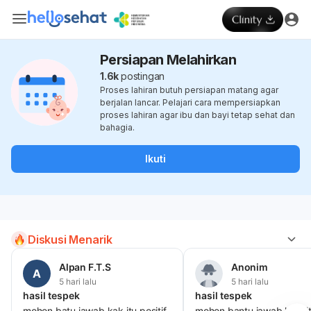
Persiapan Melahirkan
1.6k
postingan
Proses lahiran butuh persiapan matang agar
berjalan lancar. Pelajari cara mempersiapkan
proses lahiran agar ibu dan bayi tetap sehat dan
bahagia.
Ikuti
Diskusi Menarik
Alpan F.T.S
Anonim
A
5 hari lalu
5 hari lalu
hasil tespek
hasil tespek
mohon batu jawab kak itu positif
mohon bantu jawab kak, i