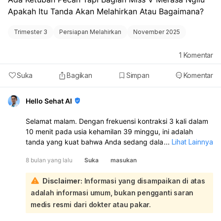
Apakah Itu Tanda Akan Melahirkan Atau Bagaimana?
Trimester 3
Persiapan Melahirkan
November 2025
1
Komentar
Suka
Bagikan
Simpan
Komentar
Hello Sehat AI
Selamat malam. Dengan frekuensi kontraksi 3 kali dalam
10 menit pada usia kehamilan 39 minggu, ini adalah
tanda yang kuat bahwa Anda sedang dalam proses
...
Lihat Lainnya
persalinan. Meskipun belum ada lendir bercampur darah
8 bulan yang lalu
Suka
masukan
atau ketuban pecah, pola kontraksi yang teratur dan
sering seperti ini menunjukkan otot rahim Anda sedang
Disclaimer:
Informasi yang disampaikan di atas
bekerja. Rasa ngilu di area Miss V juga bisa menjadi
adalah informasi umum, bukan pengganti saran
indikasi adanya tekanan atau perubahan pada leher
rahim. Sebaiknya Anda segera menghubungi dokter atau
medis resmi dari dokter atau pakar.
bidan Anda, atau langsung menuju fasilitas kesehatan