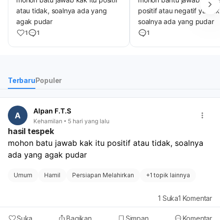
atau tidak, soalnya ada yang
positif atau negatif ya kak
agak pudar
soalnya ada yang pudar
1
1
1
Terbaru
Populer
Alpan F.T.S
A
Kehamilan
5 hari yang lalu
hasil tespek
mohon batu jawab kak itu positif atau tidak, soalnya 
ada yang agak pudar
Umum
Hamil
Persiapan Melahirkan
+
1 topik lainnya
1
Suka
1
Komentar
Suka
Bagikan
Simpan
Komentar