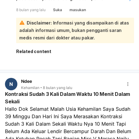
saat hamil. Keputihan normal memang berfungsi untuk
paling aman dan sesuai untuk Anda dan bayi.
8 bulan yang lalu
Suka
masukan
membersihkan vagina dan melindungi leher rahim dari
infeksi:
Disclaimer:
Informasi yang disampaikan di atas
Namun, mengingat usia kehamilan Anda sudah 40
adalah informasi umum, bukan pengganti saran
minggu, sangat penting untuk memastikan apakah cairan
tersebut adalah keputihan biasa atau cairan ketuban.
medis resmi dari dokter atau pakar.
Meskipun cairan ketuban seringkali bening dan tidak
berbau, terkadang sulit dibedakan dengan keputihan
Related content
normal hanya dari penglihatan. Untuk memastikan kondisi
Anda dan mendapatkan penanganan yang tepat jika
diperlukan, sangat disarankan untuk segera
memeriksakan diri ke dokter kandungan atau bidan Anda.
Ndee
Mereka dapat melakukan pemeriksaan untuk
N
Kehamilan
8 bulan yang lalu
membedakan jenis cairan tersebut dan memastikan
Kontraksi Sudah 3 Kali Dalam Waktu 10 Menit Dalam
kesehatan Anda serta janin.
Sekali
Hallo Dok Selamat Malah Usia Kehamilan Saya Sudah 
39 Minggu Dan Hari Ini Saya Merasakan Kontraksi 
Sudah 3 Kali Dalam Sekali Waktu Nya 10 Menit Tapi 
Belum Ada Keluar Lendir Bercampur Darah Dan Belum 
Ada Ketuban Pecah Tapi Bagian Miss V Merasa Ngilu 