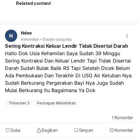
untuk pemeriksaan lebih lanjut dan memastikan kondisi
Related content
Anda serta bayi.
Ndee
N
Kehamilan
8 bulan yang lalu
Sering Kontraksi Keluar Lendir Tidak Disertai Darah
Hallo Dok Usia Kehamilan Saya Sudah 39 Minggu 
Sering Kontraksi Dan Keluar Lendir Tapi Tidak Disertai 
Darah Sudah Bulak Balik RS Tapi Setelah Dicek Belum 
Ada Pembukaan Dan Terakhir Di USG Air Ketuban Nya 
Sudah Berkurang Pergerakan Bayi Nya Juga Sudah 
Mulai Berkurang Itu Bagaimana Ya Dok 
Trimester 3
Persiapan Melahirkan
1
Komentar
Suka
Bagikan
Simpan
Komentar