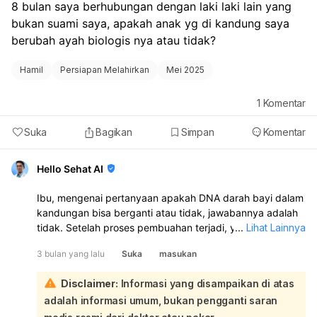
8 bulan saya berhubungan dengan laki laki lain yang 
tepat dan aman berdasarkan kondisi Anda.
bukan suami saya, apakah anak yg di kandung saya 
berubah ayah biologis nya atau tidak?
Hamil
Persiapan Melahirkan
Mei 2025
1
Komentar
Suka
Bagikan
Simpan
Komentar
Hello Sehat AI
Ibu, mengenai pertanyaan apakah DNA darah bayi dalam
kandungan bisa berganti atau tidak, jawabannya adalah
tidak. Setelah proses pembuahan terjadi, yaitu saat sel
...
Lihat Lainnya
telur bertemu dengan sel sperma dan membentuk
3 bulan yang lalu
Suka
masukan
embrio, materi genetik (DNA) bayi sudah terbentuk dan
tidak akan berubah lagi:
Disclaimer:
Informasi yang disampaikan di atas
Dalam kasus Ibu, jika kehamilan Ibu dinyatakan positif 1
adalah informasi umum, bukan pengganti saran
bulan pada bulan September, itu berarti pembuahan
terjadi sekitar bulan Agustus atau akhir Juli, pada saat Ibu