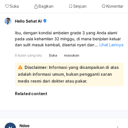
Suka
Bagikan
Simpan
Komentar
Hello Sehat AI
Ibu, dengan kondisi ambeien grade 3 yang Anda alami
pada usia kehamilan 32 minggu, di mana benjolan keluar
dan sulit masuk kembali, disertai nyeri dan riwayat
...
Lihat Lainnya
perdarahan, ini memang menunjukkan ambeien yang
6 bulan yang lalu
Suka
masukan
sudah cukup parah atau prolaps. Ambeien memang
umum terjadi dan sering memburuk pada trimester ketiga
Disclaimer:
Informasi yang disampaikan di atas
kehamilan:
adalah informasi umum, bukan pengganti saran
Mengenai kekhawatiran Anda tentang persalinan normal
atau operasi caesar, ambeien grade 3 tidak secara
medis resmi dari dokter atau pakar.
otomatis mengharuskan Anda untuk menjalani operasi
caesar. Keputusan metode persalinan akan sangat
Related content
bergantung pada evaluasi menyeluruh dari dokter
kandungan Anda. Dokter akan mempertimbangkan
kondisi ambeien Anda saat mendekati waktu persalinan,
termasuk ukuran benjolan, tingkat nyeri, risiko
perdarahan atau pembengkakan yang lebih parah saat
Ndee