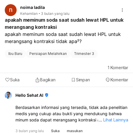
noima ladila
Kehamilan
3 bulan yang lalu
apakah meminum soda saat sudah lewat HPL untuk
merangsang kontraksi
apakah meminum soda saat sudah lewat HPL untuk 
merangsang kontraksi tidak apa²?
Ibu Baru
Persiapan Melahirkan
Trimester 3
1
Komentar
Suka
Bagikan
Simpan
Komentar
Hello Sehat AI
Berdasarkan informasi yang tersedia, tidak ada penelitian
medis yang cukup atau bukti yang mendukung bahwa
minum soda dapat merangsang kontraksi atau aman
...
Lihat Lainnya
untuk tujuan tersebut setelah melewati Hari Perkiraan
3 bulan yang lalu
Suka
masukan
Lahir (HPL):