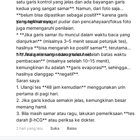
satu garis kontrol yang jelas dan ada bayangan garis
kedua yang sangat samar**. Namun, dari foto saja
**belum bisa dipastikan sebagai positif** karena garis
yang terlihat sangat pudar dan pencahayaan/fokus foto
Kemungkinannya:
juga memengaruhi penilaian.
* **Jika garis samar itu muncul dalam waktu baca yang
dianjurkan** (misalnya 3–5 menit sesuai petunjuk tes),
hasilnya **bisa mengarah ke positif samar**, terutama
bila Anda memang sedang telat haid.
* **Jika garis samar baru muncul setelah batas waktu
pembacaan** (misalnya setelah 10–15 menit),
kemungkinan itu adalah **garis evaporasi**, sehingga
hasilnya dianggap **negatif**.
Saran saya:
1. Ulangi tes **48 jam kemudian** menggunakan urin
pertama di pagi hari.
2. Jika garis kedua semakin jelas, kemungkinan besar
memang hamil.
3. Bila masih samar atau ragu, lakukan pemeriksaan **tes
darah β-hCG** atau periksa ke dokter.
2 hari yang lalu
Suka
Balas