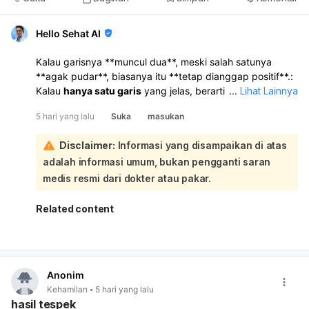
Hello Sehat AI
Kalau garisnya **muncul dua**, meski salah satunya
**agak pudar**, biasanya itu **tetap dianggap positif**.:
Kalau
hanya satu garis
yang jelas, berarti
negatif
...
Lihat Lainnya
.
Namun, hasil tespek yang pudar sebaiknya
diulang 2–3
5 hari yang lalu
Suka
masukan
hari kemudian
dengan
urin pagi pertama
agar lebih
akurat. Kalau masih ragu, bisa periksa
tes darah hCG
Disclaimer:
Informasi yang disampaikan di atas
atau konsultasi ke dokter kandungan.
adalah informasi umum, bukan pengganti saran
medis resmi dari dokter atau pakar.
Related content
Anonim
Kehamilan
5 hari yang lalu
hasil tespek