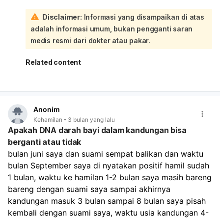
Sebaliknya, minuman bersoda diketahui memiliki banyak
Disclaimer:
Informasi yang disampaikan di atas
efek negatif bagi kesehatan secara umum, termasuk:
adalah informasi umum, bukan pengganti saran
Kandungan gula yang tinggi dapat menyebabkan
lonjakan dan penurunan drastis kadar gula darah, serta
medis resmi dari dokter atau pakar.
meningkatkan risiko diabetes tipe 2.
Dapat menyebabkan gangguan pencernaan seperti
Related content
kembung dan refluks asam.
Tidak memberikan manfaat nutrisi dan dapat
menyebabkan tubuh kekurangan elektrolit serta
mineral.
Anonim
Konsumsi soda secara teratur juga dikaitkan dengan
Kehamilan
3 bulan yang lalu
peningkatan risiko obesitas dan masalah kesuburan.
Apakah DNA darah bayi dalam kandungan bisa
Mengingat potensi risiko kesehatan yang terkait
berganti atau tidak
dengan konsumsi soda, dan tidak adanya bukti ilmiah
bulan juni saya dan suami sempat balikan dan waktu 
yang mendukung penggunaannya untuk merangsang
kontraksi, sebaiknya Anda tidak mengonsumsi soda
bulan September saya di nyatakan positif hamil sudah 
untuk tujuan ini. Untuk pertanyaan atau kekhawatiran
1 bulan, waktu ke hamilan 1-2 bulan saya masih bareng 
mengenai induksi persalinan atau kondisi kehamilan
bareng dengan suami saya sampai akhirnya 
Anda setelah melewati HPL, sangat disarankan untuk
kandungan masuk 3 bulan sampai 8 bulan saya pisah 
berkonsultasi langsung dengan dokter atau bidan
kembali dengan suami saya, waktu usia kandungan 4-
Anda. Mereka dapat memberikan saran medis yang