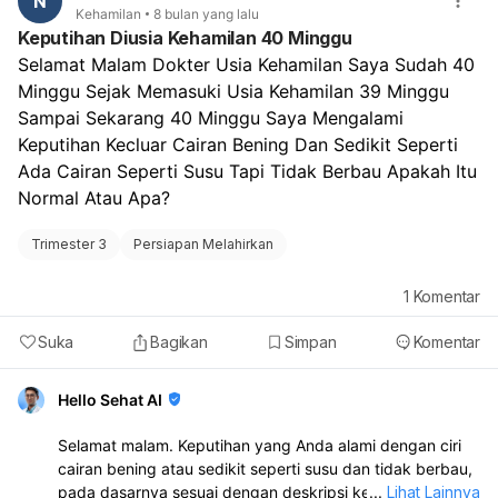
N
mengejan selama persalinan normal, serta kondisi
Kehamilan
8 bulan yang lalu
kehamilan Anda secara keseluruhan. Selama kehamilan,
Keputihan Diusia Kehamilan 40 Minggu
penanganan ambeien umumnya difokuskan pada metode
Selamat Malam Dokter Usia Kehamilan Saya Sudah 40 
non-invasif untuk mengurangi gejala dan mencegah
Minggu Sejak Memasuki Usia Kehamilan 39 Minggu 
perburukan, seperti:
Sampai Sekarang 40 Minggu Saya Mengalami 
Meningkatkan konsumsi makanan berserat tinggi dan
Keputihan Kecluar Cairan Bening Dan Sedikit Seperti 
cukup cairan untuk mencegah sembelit.
Melakukan senam kegel untuk memperkuat otot dasar
Ada Cairan Seperti Susu Tapi Tidak Berbau Apakah Itu 
panggul.
Normal Atau Apa?
Menggunakan bantal empuk saat duduk dan
menghindari duduk atau berdiri terlalu lama.
Trimester 3
Persiapan Melahirkan
Menjaga kebersihan area anus dengan lembut.
Dokter mungkin juga akan meresepkan obat pelunak
1
Komentar
feses atau salep topikal yang aman untuk ibu hamil.
Operasi ambeien sendiri biasanya ditunda hingga
Suka
Bagikan
Simpan
Komentar
setelah melahirkan jika memungkinkan, karena
perawatan non-invasif lebih diutamakan selama
Hello Sehat AI
kehamilan. Sangat penting bagi Anda untuk
mendiskusikan kekhawatiran dan kondisi ambeien
Selamat malam. Keputihan yang Anda alami dengan ciri
Anda secara detail dengan dokter kandungan yang
cairan bening atau sedikit seperti susu dan tidak berbau,
menangani Anda. Dokter akan memberikan penilaian
pada dasarnya sesuai dengan deskripsi keputihan normal
...
Lihat Lainnya
terbaik dan merencanakan metode persalinan yang