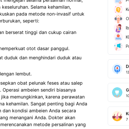
P
a keseluruhan. Selama kehamilan,
K
uskan pada metode non-invasif untuk
O
burukan, seperti:
I
 berserat tinggi dan cukup cairan
K
P
emperkuat otot dasar panggul.
t duduk dan menghindari duduk atau
D
1
dengan lembut.
sepkan obat pelunak feses atau salep
. Operasi ambeien sendiri biasanya
G
1
n jika memungkinkan, karena perawatan
ama kehamilan. Sangat penting bagi Anda
n dan kondisi ambeien Anda secara
K
yang menangani Anda. Dokter akan
7
n merencanakan metode persalinan yang