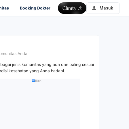
itas
Booking Dokter
Masuk
omunitas Anda
rbagai jenis komunitas yang ada dan paling sesuai
disi kesehatan yang Anda hadapi.
Iklan