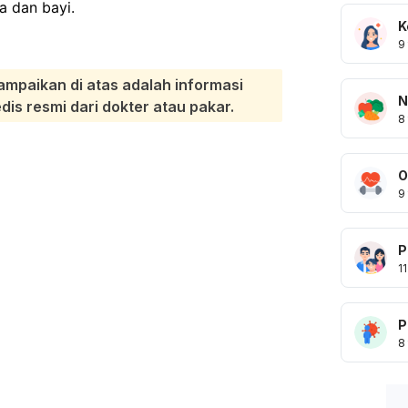
a dan bayi.
K
9
ampaikan di atas adalah informasi
N
s resmi dari dokter atau pakar.
8
O
9
P
11
P
8