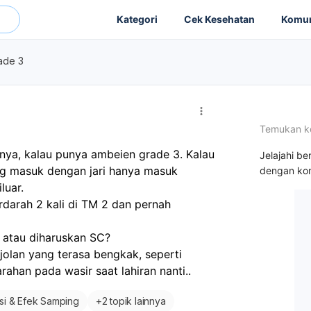
Kategori
Cek Kesehatan
Komun
ade 3
Temukan k
ya, kalau punya ambeien grade 3. Kalau 
Jelajahi be
ng masuk dengan jari hanya masuk 
dengan kon
uar. 
darah 2 kali di TM 2 dan pernah 
 atau diharuskan SC? 
olan yang terasa bengkak, seperti 
rahan pada wasir saat lahiran nanti.. 
si & Efek Samping
+
2 topik lainnya