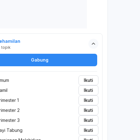
ehamilan
2
topik
Gabung
mum
Ikuti
amil
Ikuti
rimester 1
Ikuti
rimester 2
Ikuti
rimester 3
Ikuti
ayi Tabung
Ikuti