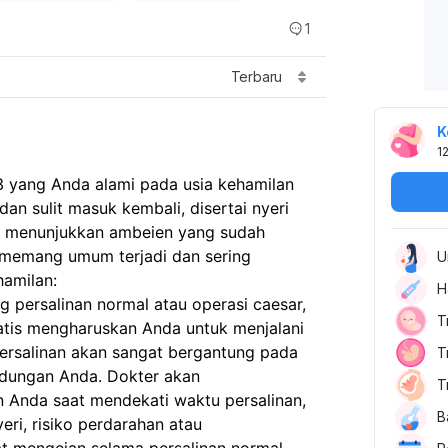
1
Terbaru
K
1
3 yang Anda alami pada usia kehamilan
an sulit masuk kembali, disertai nyeri
g menunjukkan ambeien yang sudah
 memang umum terjadi dan sering
U
hamilan:
H
 persalinan normal atau operasi caesar,
T
atis mengharuskan Anda untuk menjalani
ersalinan akan sangat bergantung pada
T
ndungan Anda. Dokter akan
T
Anda saat mendekati waktu persalinan,
B
eri, risiko perdarahan atau
t mengejan selama persalinan normal,