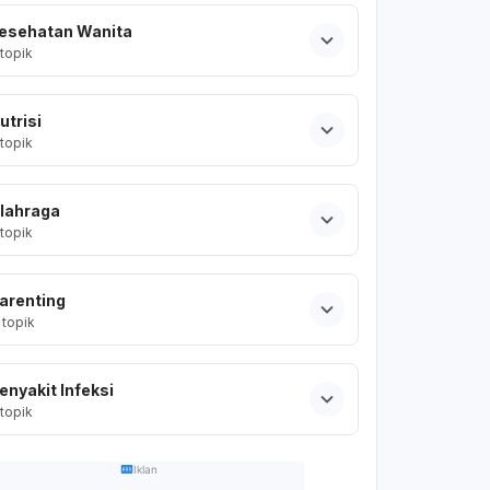
esehatan Wanita
topik
utrisi
topik
lahraga
topik
arenting
topik
enyakit Infeksi
topik
Iklan