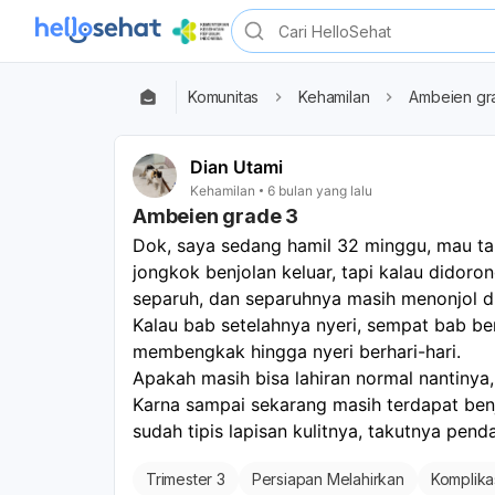
Komunitas
Kehamilan
Ambeien gr
Dian Utami
Kehamilan
6 bulan yang lalu
Ambeien grade 3
Dok, saya sedang hamil 32 minggu, mau tan
jongkok benjolan keluar, tapi kalau didoro
separuh, dan separuhnya masih menonjol dil
Kalau bab setelahnya nyeri, sempat bab ber
membengkak hingga nyeri berhari-hari. 
Apakah masih bisa lahiran normal nantinya,
Karna sampai sekarang masih terdapat benj
sudah tipis lapisan kulitnya, takutnya penda
Trimester 3
Persiapan Melahirkan
Komplika