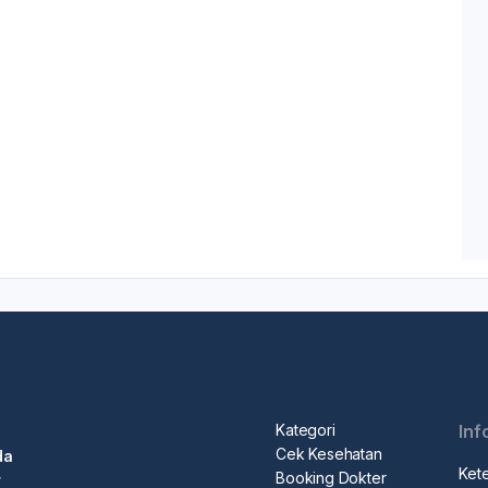
Kategori
Inf
Cek Kesehatan
da
Ket
Booking Dokter
r