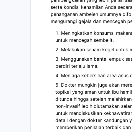
serta kondisi kehamilan Anda secar
penanganan ambeien umumnya difok
mengurangi gejala dan mencegah per
Meningkatkan konsumsi makanan
untuk mencegah sembelit.
Melakukan senam kegel untuk m
Menggunakan bantal empuk saa
berdiri terlalu lama.
Menjaga kebersihan area anus 
Dokter mungkin juga akan mere
topikal yang aman untuk ibu hamil
ditunda hingga setelah melahirka
non-invasif lebih diutamakan sel
untuk mendiskusikan kekhawatira
detail dengan dokter kandungan 
memberikan penilaian terbaik da