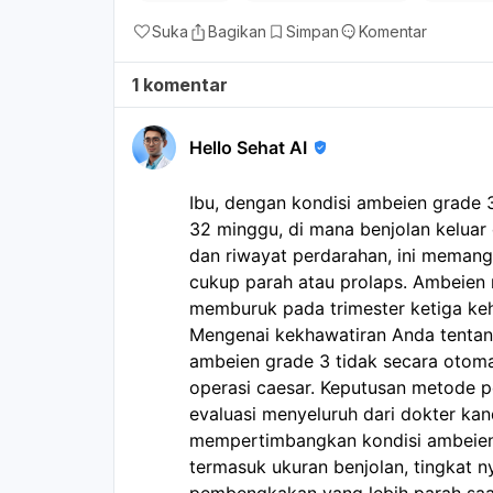
Suka
Bagikan
Simpan
Komentar
1 komentar
Hello Sehat AI
Ibu, dengan kondisi ambeien grade 
32 minggu, di mana benjolan keluar d
dan riwayat perdarahan, ini meman
cukup parah atau prolaps. Ambeien
memburuk pada trimester ketiga ke
Mengenai kekhawatiran Anda tentang
ambeien grade 3 tidak secara otom
operasi caesar. Keputusan metode p
evaluasi menyeluruh dari dokter ka
mempertimbangkan kondisi ambeien 
termasuk ukuran benjolan, tingkat ny
pembengkakan yang lebih parah saa