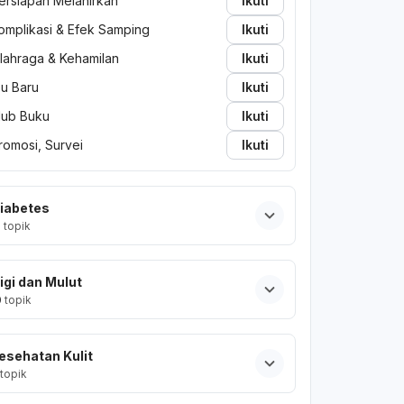
ersiapan Melahirkan
Ikuti
omplikasi & Efek Samping
Ikuti
lahraga & Kehamilan
Ikuti
bu Baru
Ikuti
lub Buku
Ikuti
romosi, Survei
Ikuti
iabetes
2
topik
igi dan Mulut
0
topik
esehatan Kulit
topik