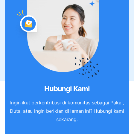
Hubungi Kami
Ingin ikut berkontribusi di komunitas sebagai Pakar,
Duta, atau ingin beriklan di laman ini? Hubungi kami
sekarang.