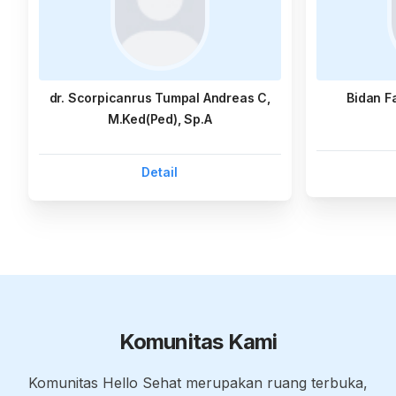
dr. Scorpicanrus Tumpal Andreas C,
Bidan F
M.Ked(Ped), Sp.A
Detail
Komunitas Kami
Komunitas Hello Sehat merupakan ruang terbuka,