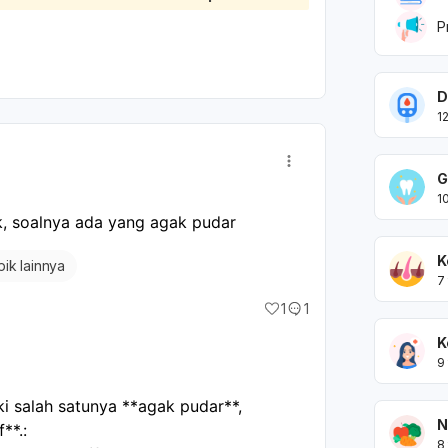
inan atau rujukan lanjutan,
anda persalinan muncul,
P
salinan dengan BPJS/rujukan yang sudah
D
a saat masuk bersalin. Kalau Ibu sudah
1
ama bila ada kontraksi, keluar lendir
janin berkurang. Segera ke rumah sakit.
G
1
ak, soalnya ada yang agak pudar
K
pik lainnya
7
1
1
K
9
i salah satunya **agak pudar**,
N
**.:
8