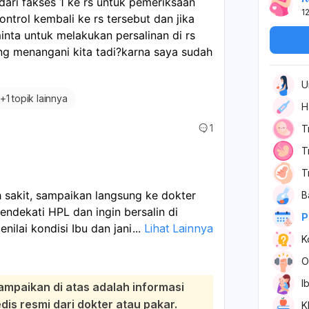
ri fakses 1 ke rs untuk pemeriksaan 
1
trol kembali ke rs tersebut dan jika 
nta untuk melakukan persalinan di rs 
ang menangani kita tadi?karna saya sudah 
U
+
1 topik lainnya
H
1
T
T
T
ah sakit, sampaikan langsung ke dokter
B
dekati HPL dan ingin bersalin di
P
ilai kondisi Ibu dan janin, lalu
...
Lihat Lainnya
K
ditangani di sana. Jika memang
dis, biasanya bisa diatur untuk
O
I
ampaikan di atas adalah informasi
yakan:
s resmi dari dokter atau pakar.
K