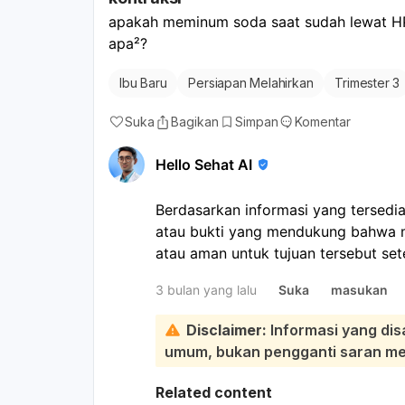
apakah meminum soda saat sudah lewat HP
apa²?
Ibu Baru
Persiapan Melahirkan
Trimester 3
Suka
Bagikan
Simpan
Komentar
Hello Sehat AI
Berdasarkan informasi yang tersedia
atau bukti yang mendukung bahwa 
atau aman untuk tujuan tersebut set
Sebaliknya, minuman bersoda diketa
3 bulan yang lalu
Suka
masukan
kesehatan secara umum, termasuk:
Kandungan gula yang tinggi dap
Disclaimer:
Informasi yang dis
drastis kadar gula darah, serta me
umum, bukan pengganti saran medi
Dapat menyebabkan gangguan pen
asam.
Related content