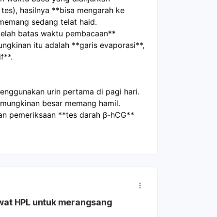
 tes), hasilnya **bisa mengarah ke
 memang sedang telat haid.
etelah batas waktu pembacaan**
ngkinan itu adalah **garis evaporasi**,
f**.
enggunakan urin pertama di pagi hari.
 kemungkinan besar memang hamil.
ukan pemeriksaan **tes darah β-hCG**
wat HPL untuk merangsang