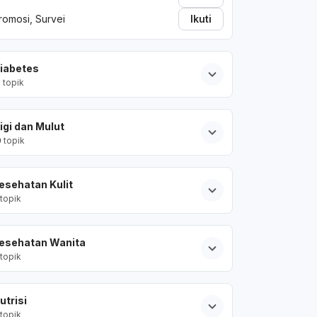
romosi, Survei
Ikuti
iabetes
2
topik
igi dan Mulut
0
topik
esehatan Kulit
topik
esehatan Wanita
topik
utrisi
topik