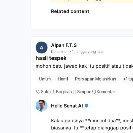
apakah perlu surat rencana persal
kapan harus kembali bila tanda-t
Related content
apakah rumah sakit menerima per
ada,
apa saja berkas yang perlu dibaw
dekat HPL, jangan tunggu terlalu l
darah, ketuban pecah, atau gerak 
Alpan F.T.S
A
Kehamilan
1 minggu yang lalu
hasil tespek
mohon batu jawab kak itu positif atau tid
Umum
Hamil
Persiapan Melahirkan
+
1 to
Suka
Bagikan
Simpan
Komentar
Hello Sehat AI
Kalau garisnya **muncul dua**, mesk
biasanya itu **tetap dianggap positif