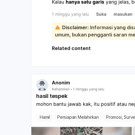
Kalau
hanya satu garis
yang jelas, b
pudar sebaiknya
diulang 2–3 hari 
1 minggu yang lalu
Suka
masukan
lebih akurat. Kalau masih ragu, bisa
ke dokter kandungan.
Disclaimer:
Informasi yang dis
umum, bukan pengganti saran medi
Related content
Anonim
Kehamilan
1 minggu yang lalu
hasil tespek
mohon bantu jawab kak, itu positif atau ne
Hamil
Persiapan Melahirkan
Promosi, Surve