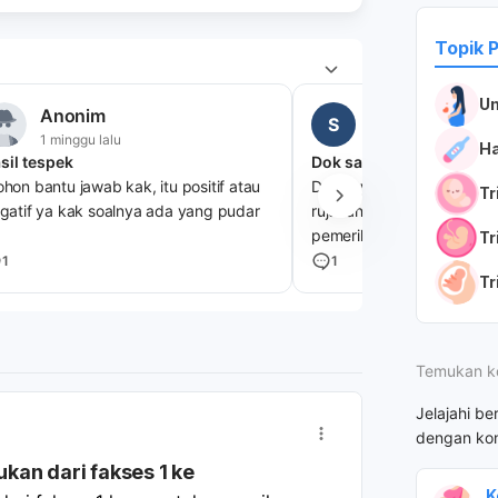
Topik 
U
Anonim
Silvia Maharani
S
1 minggu lalu
8 jam lalu
H
sil tespek
hon bantu jawab kak, itu positif atau
Dok saya kan sudah men
Tr
gatif ya kak soalnya ada yang pudar
rujukan dari fakses 1 ke r
pemeriksaan lab dan lain 
Tr
mendapatkan jadwal kontr
1
1
Tr
rs tersebut dan jika suda
kontrol apa bisa kita mem
melakukan persalinan di rs
itu selesai kepada dokter
Temukan k
menangani kita tadi?karn
mau memasuki hpl
Jelajahi be
dengan kon
kan dari fakses 1 ke
K