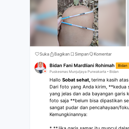
Suka
Bagikan
Simpan
Komentar
Bidan Fani Mardliani Rohimah
Bidan
Puskesmas Munjuljaya Purwakarta
Bidan
Hallo
Sobat sehat,
terima kasih ata
Dari foto yang Anda kirim, **kedua s
yang jelas dan ada bayangan garis 
foto saja **belum bisa dipastikan se
sangat pudar dan pencahayaan/fokus
Kemungkinannya:
* **Jika garis samar itu muncul dal