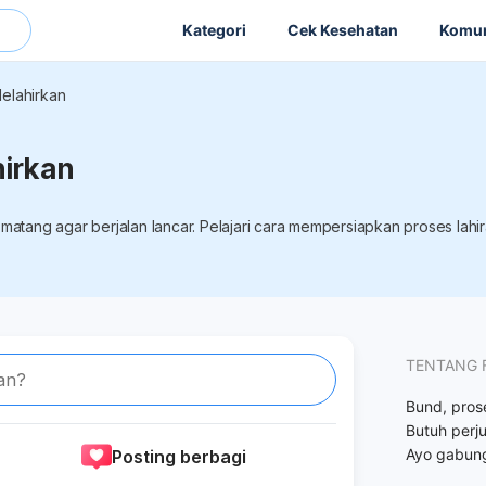
Kategori
Cek Kesehatan
Komun
elahirkan
hirkan
 matang agar berjalan lancar. Pelajari cara mempersiapkan proses lahi
TENTANG 
an?
Bund, pros
Butuh perj
Ayo gabun
Posting berbagi