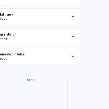
lahraga
topik
arenting
topik
enyakit Infeksi
topik
Iklan