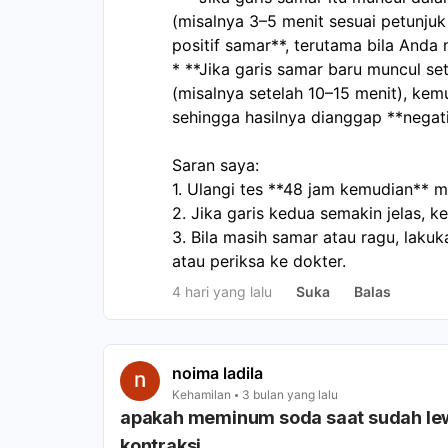
(misalnya 3–5 menit sesuai petunjuk
positif samar**, terutama bila Anda
* **Jika garis samar baru muncul s
(misalnya setelah 10–15 menit), kemu
sehingga hasilnya dianggap **negati
Saran saya:
1. Ulangi tes **48 jam kemudian** m
2. Jika garis kedua semakin jelas,
3. Bila masih samar atau ragu, lak
atau periksa ke dokter.
4 hari yang lalu
Suka
Balas
noima ladila
Kehamilan
3 bulan yang lalu
apakah meminum soda saat sudah le
kontraksi