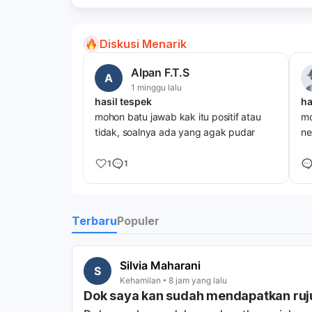
Diskusi Menarik
Alpan F.T.S
A
1 minggu lalu
hasil tespek
ha
mohon batu jawab kak itu positif atau
mo
tidak, soalnya ada yang agak pudar
ne
1
1
Terbaru
Populer
Silvia Maharani
S
Kehamilan
8 jam yang lalu
Dok saya kan sudah mendapatkan ruju