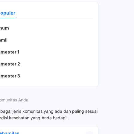
Populer
mum
amil
Dok saya kan sudah mendapatkan rujukan dari fakses 1 ke
dapatkan
imester 1
s untuk
nya,dan
imester 2
ol kembali ke
imester 3
h kunjungan
inta untuk
 stelah kontrol
 yang
omunitas Anda
a saya sudah
rbagai jenis komunitas yang ada dan paling sesuai
disi kesehatan yang Anda hadapi.
ehamilan