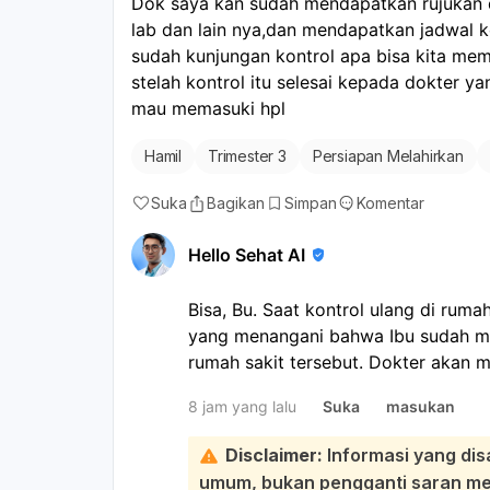
Dok saya kan sudah mendapatkan rujukan da
lab dan lain nya,dan mendapatkan jadwal kon
sudah kunjungan kontrol apa bisa kita memi
stelah kontrol itu selesai kepada dokter y
mau memasuki hpl
Hamil
Trimester 3
Persiapan Melahirkan
Suka
Bagikan
Simpan
Komentar
Hello Sehat AI
Bisa, Bu. Saat kontrol ulang di rum
yang menangani bahwa Ibu sudah men
rumah sakit tersebut. Dokter akan men
menentukan apakah persalinan bisa 
8 jam yang lalu
Suka
masukan
memungkinkan dan sesuai kondisi me
persalinan di rumah sakit itu:
Disclaimer:
Informasi yang dis
Sebaiknya saat kontrol, Ibu juga tan
umum, bukan pengganti saran medi