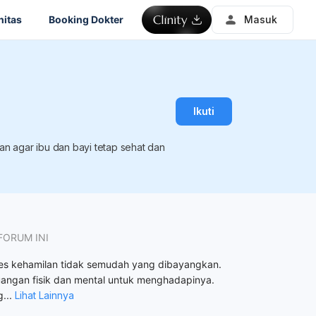
itas
Booking Dokter
Masuk
Ikuti
ran agar ibu dan bayi tetap sehat dan
FORUM INI
es kehamilan tidak semudah yang dibayangkan.
uangan fisik dan mental untuk menghadapinya.
g
...
Lihat Lainnya