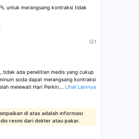
L untuk merangsang kontraksi tidak 
1
, tidak ada penelitian medis yang cukup
minum soda dapat merangsang kontraksi
elah melewati Hari Perkiraan Lahir (HPL):
...
Lihat Lainnya
hui memiliki banyak efek negatif bagi
at menyebabkan lonjakan dan penurunan
ampaikan di atas adalah informasi
ningkatkan risiko diabetes tipe 2.
s resmi dari dokter atau pakar.
cernaan seperti kembung dan refluks