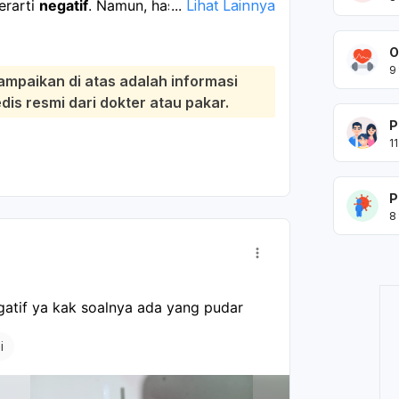
erarti
negatif
. Namun, hasil tespek yang
...
Lihat Lainnya
kemudian
dengan
urin pagi pertama
agar
 periksa
tes darah hCG
atau konsultasi
O
9
ampaikan di atas adalah informasi
s resmi dari dokter atau pakar.
P
11
P
8
gatif ya kak soalnya ada yang pudar
i