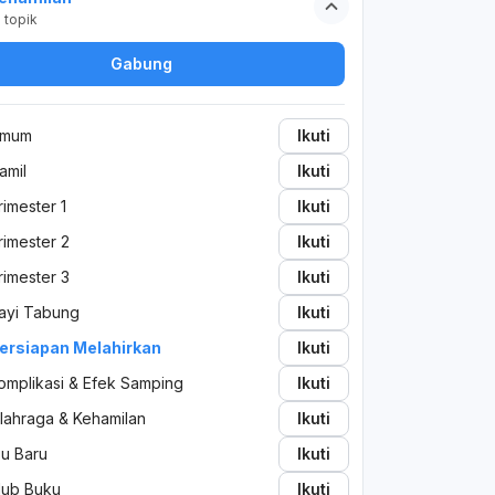
2
topik
Gabung
mum
Ikuti
amil
Ikuti
rimester 1
Ikuti
rimester 2
Ikuti
rimester 3
Ikuti
ayi Tabung
Ikuti
ersiapan Melahirkan
Ikuti
omplikasi & Efek Samping
Ikuti
lahraga & Kehamilan
Ikuti
bu Baru
Ikuti
lub Buku
Ikuti