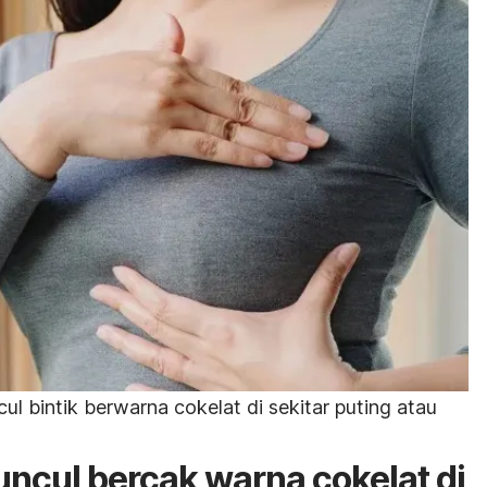
l bintik berwarna cokelat di sekitar puting atau
cul bercak warna cokelat di