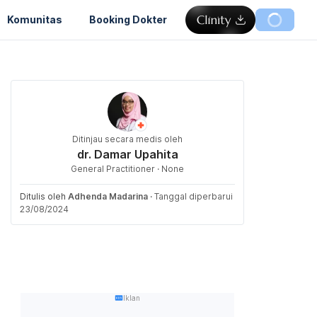
Komunitas
Booking Dokter
Ditinjau secara medis oleh
dr. Damar Upahita
General Practitioner · None
Ditulis oleh
Adhenda Madarina
·
Tanggal diperbarui
23/08/2024
Iklan