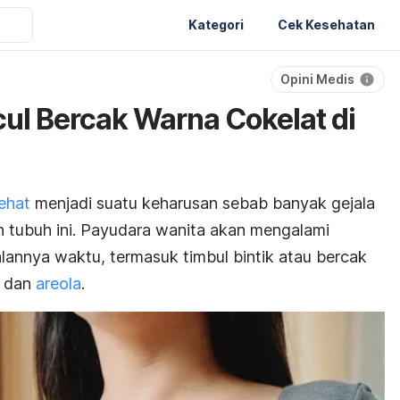
Kategori
Cek Kesehatan
Opini Medis
a
l Bercak Warna Cokelat di
sehat
menjadi suatu keharusan sebab banyak gejala
n tubuh ini. Payudara wanita akan mengalami
lannya waktu, termasuk timbul bintik atau bercak
g dan
areola
.