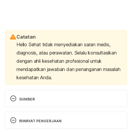
Catatan
Hello Sehat tidak menyediakan saran medis,
diagnosis, atau perawatan. Selalu konsultasikan
dengan ahli kesehatan profesional untuk
mendapatkan jawaban dan penanganan masalah
kesehatan Anda.
SUMBER
Duke University Medical Center. (2011, November 
14). Hysterectomy increases risk for earlier 
RIWAYAT PENGERJAAN
menopause among younger women, study 
finds. 
ScienceDaily
. Retrieved January 9, 2023 
Versi Terbaru