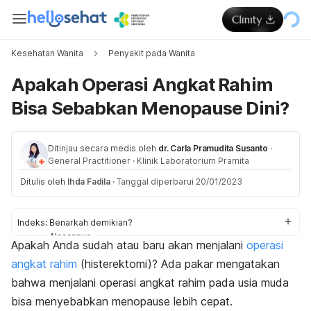
Kesehatan Wanita
Penyakit pada Wanita
Apakah Operasi Angkat Rahim
Bisa Sebabkan Menopause Dini?
Ditinjau secara medis oleh
dr. Carla Pramudita Susanto
·
General Practitioner
·
Klinik Laboratorium Pramita
Ditulis oleh
Ihda Fadila
·
Tanggal diperbarui 20/01/2023
Indeks:
Benarkah demikian?
Alasannya
Apakah Anda sudah atau baru akan menjalani
operasi
Waktu menopause setelah histerektomi
angkat rahim
(histerektomi)? Ada pakar mengatakan
Tanda menopause setelah histerektomi
Perlukah khawatir bila menopause dini?
bahwa menjalani operasi angkat rahim pada usia muda
bisa menyebabkan menopause lebih cepat.