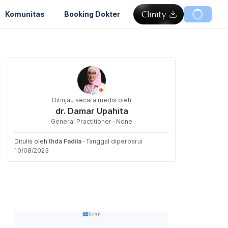
Komunitas
Booking Dokter
Ditinjau secara medis oleh
dr. Damar Upahita
General Practitioner · None
Ditulis oleh
Ihda Fadila
·
Tanggal diperbarui
10/08/2023
Iklan