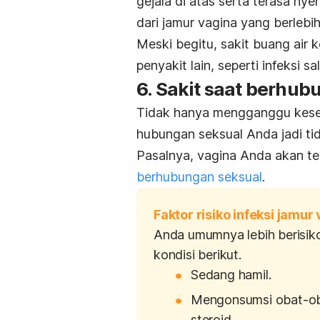
gejala di atas serta terasa nyeri
dari jamur vagina yang berlebih
Meski begitu, sakit buang air k
penyakit lain, seperti infeksi 
6. Sakit saat berhub
Tidak hanya mengganggu keseh
hubungan seksual Anda jadi ti
Pasalnya, vagina Anda akan 
berhubungan seksual
.
Faktor risiko infeksi jamur
Anda umumnya lebih berisiko 
kondisi berikut.
Sedang hamil.
Mengonsumsi obat-obat
steroid.