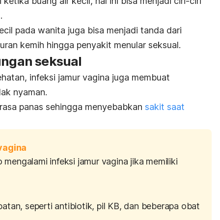
 ketika buang air kecil, hal ini bisa menjadi ciri-ciri
.
ecil pada wanita juga bisa menjadi tanda dari
saluran kemih hingga penyakit menular seksual.
ungan seksual
atan, infeksi jamur vagina juga membuat
dak nyaman.
terasa panas sehingga menyebabkan
sakit saat
 vagina
mengalami infeksi jamur vagina jika memiliki
an, seperti antibiotik, pil KB, dan beberapa obat