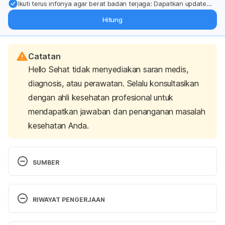
Ikuti terus infonya agar berat badan terjaga: Dapatkan update
dari pakar mengenai dukungan dan perawatan berat badan
Hitung
langsung ke inbox Anda.
Catatan
Hello Sehat tidak menyediakan saran medis,
diagnosis, atau perawatan. Selalu konsultasikan
dengan ahli kesehatan profesional untuk
mendapatkan jawaban dan penanganan masalah
kesehatan Anda.
SUMBER
Diuretics. (2019). Mayo Clinic. Retrieved 11 
December 2020, from 
RIWAYAT PENGERJAAN
https://www.mayoclinic.org/diseases-
conditions/high-blood-pressure/in-
Versi Terbaru