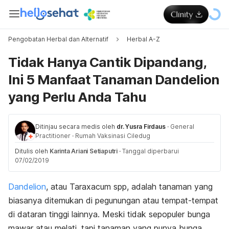
Pengobatan Herbal dan Alternatif
Herbal A-Z
Tidak Hanya Cantik Dipandang,
Ini 5 Manfaat Tanaman Dandelion
yang Perlu Anda Tahu
Ditinjau secara medis oleh
dr. Yusra Firdaus
·
General
Practitioner
·
Rumah Vaksinasi Ciledug
Ditulis oleh
Karinta Ariani Setiaputri
·
Tanggal diperbarui
07/02/2019
Dandelion
, atau Taraxacum spp, adalah tanaman yang
biasanya ditemukan di pegunungan atau tempat-tempat
di dataran tinggi lainnya. Meski tidak sepopuler bunga
mawar atau melati, tapi tanaman yang punya bunga