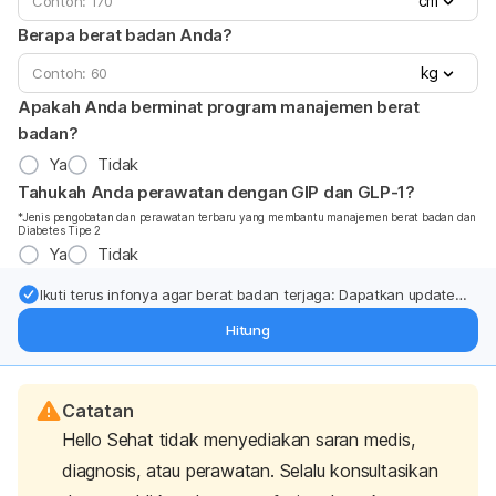
cm
Berapa berat badan Anda?
kg
Apakah Anda berminat program manajemen berat
badan?
Ya
Tidak
Tahukah Anda perawatan dengan GIP dan GLP-1?
*Jenis pengobatan dan perawatan terbaru yang membantu manajemen berat badan dan
Diabetes Tipe 2
Ya
Tidak
Ikuti terus infonya agar berat badan terjaga: Dapatkan update
dari pakar mengenai dukungan dan perawatan berat badan
Hitung
langsung ke inbox Anda.
Catatan
Hello Sehat tidak menyediakan saran medis,
diagnosis, atau perawatan. Selalu konsultasikan