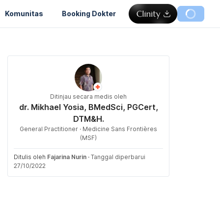
Komunitas
Booking Dokter
Ditinjau secara medis oleh
dr. Mikhael Yosia, BMedSci, PGCert,
DTM&H.
General Practitioner · Medicine Sans Frontières
(MSF)
Ditulis oleh
Fajarina Nurin
·
Tanggal diperbarui
27/10/2022