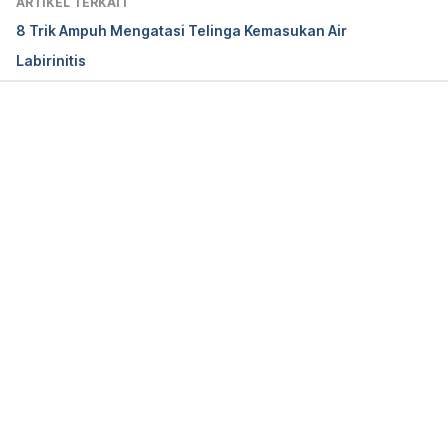
ARTIKEL TERKAIT
Statpearls Publishing. Retrieved from 
8 Trik Ampuh Mengatasi Telinga Kemasukan Air
https://www.ncbi.nlm.nih.gov/books/NBK540992/
Labirinitis
Memuat...