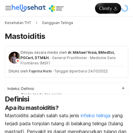
Kesehatan THT
Gangguan Telinga
Mastoiditis
Ditinjau secara medis oleh
dr. Mikhael Yosia, BMedSci,
PGCert, DTM&H.
·
General Practitioner
·
Medicine Sans
Frontières (MSF)
Ditulis oleh
Fajarina Nurin
·
Tanggal diperbarui 24/10/2022
Indeks:
Definisi
Tanda-tanda dan gejala
Definisi
Penyebab
Apa itu mastoiditis?
Faktor-faktor risiko
Komplikasi
Mastoiditis adalah salah satu jenis
infeksi telinga
yang
Pengobatan
terjadi pada tonjolan tulang di belakang telinga (tulang
Pengobatan di rumah
mastoid). Penyakit ini dapat menghancurkan tulang dan