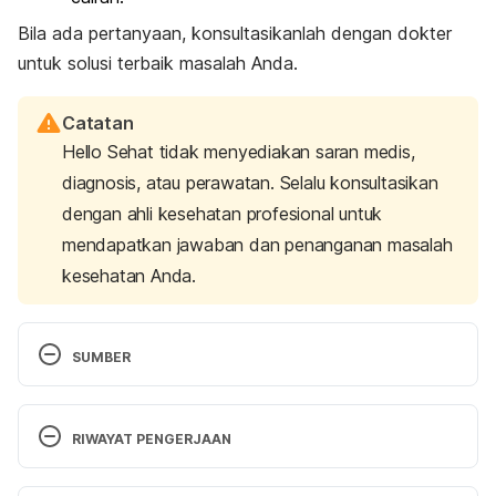
Bila ada pertanyaan, konsultasikanlah dengan dokter
untuk solusi terbaik masalah Anda.
Catatan
Hello Sehat tidak menyediakan saran medis,
diagnosis, atau perawatan. Selalu konsultasikan
dengan ahli kesehatan profesional untuk
mendapatkan jawaban dan penanganan masalah
kesehatan Anda.
SUMBER
Encyclopedia, M. (2020). Mastoiditis: MedlinePlus 
Medical Encyclopedia. Retrieved 1 October 2020, 
RIWAYAT PENGERJAAN
from 
https://medlineplus.gov/ency/article/001034.htm
Versi Terbaru