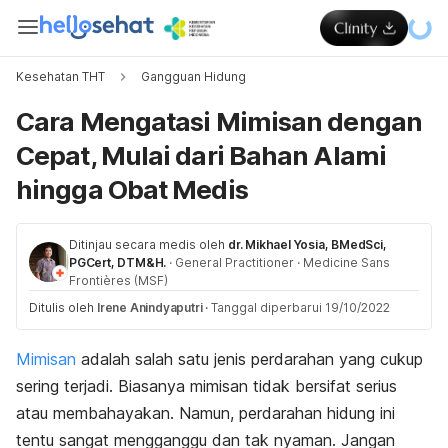
Kesehatan THT
Gangguan Hidung
Cara Mengatasi Mimisan dengan
Cepat, Mulai dari Bahan Alami
hingga Obat Medis
Ditinjau secara medis oleh
dr. Mikhael Yosia, BMedSci,
PGCert, DTM&H.
·
General Practitioner
·
Medicine Sans
Frontières (MSF)
Ditulis oleh
Irene Anindyaputri
·
Tanggal diperbarui 19/10/2022
Mimisan
adalah salah satu jenis perdarahan yang cukup
sering terjadi. Biasanya mimisan tidak bersifat serius
atau membahayakan. Namun, perdarahan hidung ini
tentu sangat mengganggu dan tak nyaman. Jangan