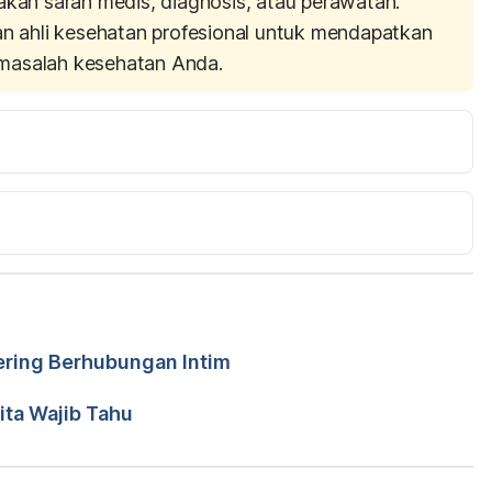
akan saran medis, diagnosis, atau perawatan.
an ahli kesehatan profesional untuk mendapatkan
masalah kesehatan Anda.
s and disadvantages https://healthyfuturesva.com/sex-
d-disadvantages/. Accessed November 23, 2016.
tp://www.tipsimprovelife.com/the-effects-of-premarital-
016.
a
Sering Berhubungan Intim
r. Andreas Wilson Setiawan, M.Kes.
ka Siholnida
ita Wajib Tahu