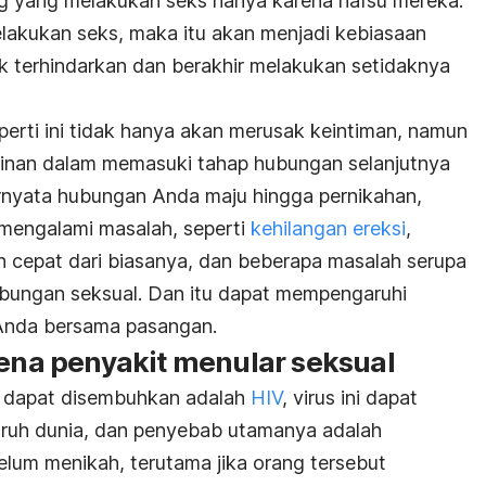
 yang melakukan seks hanya karena nafsu mereka.
melakukan seks, maka itu akan menjadi kebiasaan
k terhindarkan dan berakhir melakukan setidaknya
eperti ini tidak hanya akan merusak keintiman, namun
inan dalam memasuki tahap hubungan selanjutnya
ernyata hubungan Anda maju hingga pernikahan,
mengalami masalah, seperti
kehilangan ereksi
,
 cepat dari biasanya, dan beberapa masalah serupa
ubungan seksual. Dan itu dapat mempengaruhi
Anda bersama pasangan.
kena penyakit menular seksual
ak dapat disembuhkan adalah
HIV
, virus ini dapat
uruh dunia, dan penyebab utamanya adalah
lum menikah, terutama jika orang tersebut