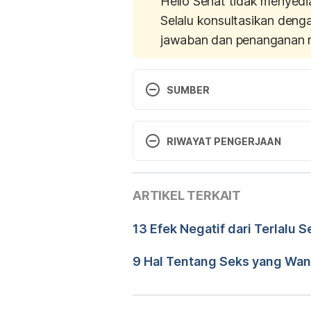
Hello Sehat tidak menyedi
Selalu konsultasikan deng
jawaban dan penanganan 
SUMBER
Sex Before Marriage. Advantage
before-marriage-advantages-an
RIWAYAT PENGERJAAN
The Effects of Premarital Sex ht
Versi Terbaru
sex/. Accessed November 23, 2
ARTIKEL TERKAIT
07/01/2021
Ditulis oleh 
Adinda Rudystin
13 Efek Negatif dari Terlalu 
Ditinjau secara medis oleh
d
Diperbarui oleh: 
Stephanie E
9 Hal Tentang Seks yang Wan