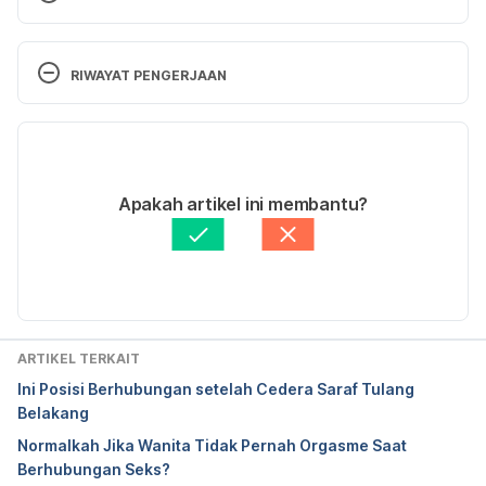
Aci.health.nsw.gov.au. (2017). [online] Available at:
https://www.aci.health.nsw.gov.au/__data/assets/p
RIWAYAT PENGERJAAN
df_file/0004/349051/Spinal-sexuality-guideline-
160317.pdf
  [Accessed 3 Nov. 2017].
Versi Terbaru
05/11/2020
Ditulis oleh 
Nimas Mita Etika M
Apakah artikel ini membantu?
Ditinjau secara medis oleh
dr. Tania Savitri
Diperbarui oleh: 
Irene Anindyaputri
ARTIKEL TERKAIT
Ini Posisi Berhubungan setelah Cedera Saraf Tulang
Belakang
Normalkah Jika Wanita Tidak Pernah Orgasme Saat
Berhubungan Seks?