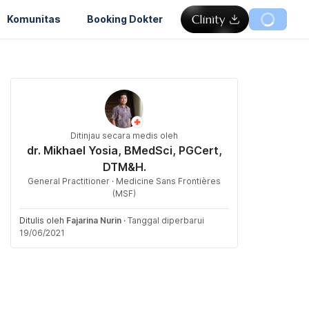
Komunitas
Booking Dokter
Ditinjau secara medis oleh
dr. Mikhael Yosia, BMedSci, PGCert,
DTM&H.
General Practitioner · Medicine Sans Frontières
(MSF)
Ditulis oleh
Fajarina Nurin
·
Tanggal diperbarui
19/06/2021