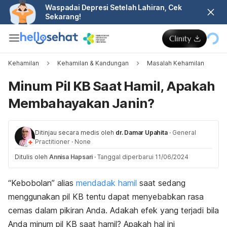
Waspadai Depresi Setelah Lahiran, Cek
Sekarang!
Kehamilan
Kehamilan & Kandungan
Masalah Kehamilan
Minum Pil KB Saat Hamil, Apakah
Membahayakan Janin?
Ditinjau secara medis oleh
dr. Damar Upahita
·
General
Practitioner
·
None
Ditulis oleh
Annisa Hapsari
·
Tanggal diperbarui 11/06/2024
“Kebobolan” alias
mendadak hamil
saat sedang
menggunakan pil KB tentu dapat menyebabkan rasa
cemas dalam pikiran Anda. Adakah efek yang terjadi bila
Anda minum pil KB saat hamil? Apakah hal ini