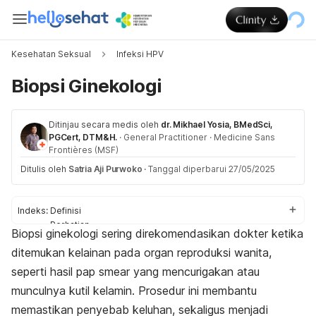
Kesehatan Seksual
Infeksi HPV
Biopsi Ginekologi
Ditinjau secara medis oleh
dr. Mikhael Yosia, BMedSci,
PGCert, DTM&H.
·
General Practitioner
·
Medicine Sans
Frontières (MSF)
Ditulis oleh
Satria Aji Purwoko
·
Tanggal diperbarui 27/05/2025
Indeks:
Definisi
Perhatian
Biopsi ginekologi sering direkomendasikan dokter ketika
Prosedur
ditemukan kelainan pada organ reproduksi wanita,
Penjelasan hasil
seperti hasil
pap smear
yang mencurigakan atau
munculnya kutil kelamin. Prosedur ini membantu
memastikan penyebab keluhan, sekaligus menjadi