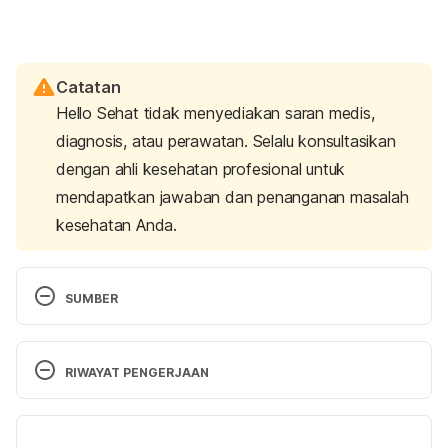
Catatan
Hello Sehat tidak menyediakan saran medis,
diagnosis, atau perawatan. Selalu konsultasikan
dengan ahli kesehatan profesional untuk
mendapatkan jawaban dan penanganan masalah
kesehatan Anda.
SUMBER
Pap smear
. Mayo Clinic. (2025). Retrieved 13 May 
2025, from 
https://www.mayoclinic.org/tests-
RIWAYAT PENGERJAAN
procedures/pap-smear/about/pac-20394841
Versi Terbaru
Colposcopy
. Mayo Clinic. (2024). Retrieved 13 