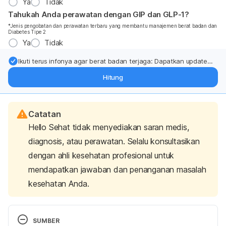
Ya
Tidak
Tahukah Anda perawatan dengan GIP dan GLP-1?
*Jenis pengobatan dan perawatan terbaru yang membantu manajemen berat badan dan
Diabetes Tipe 2
Ya
Tidak
Ikuti terus infonya agar berat badan terjaga: Dapatkan update
dari pakar mengenai dukungan dan perawatan berat badan
Hitung
langsung ke inbox Anda.
Catatan
Hello Sehat tidak menyediakan saran medis,
diagnosis, atau perawatan. Selalu konsultasikan
dengan ahli kesehatan profesional untuk
mendapatkan jawaban dan penanganan masalah
kesehatan Anda.
SUMBER