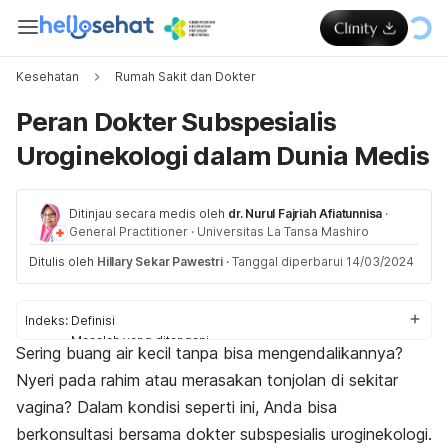
Kesehatan
Rumah Sakit dan Dokter
Peran Dokter Subspesialis
Uroginekologi dalam Dunia Medis
Ditinjau secara medis oleh
dr. Nurul Fajriah Afiatunnisa
·
General Practitioner
·
Universitas La Tansa Mashiro
Ditulis oleh
Hillary Sekar Pawestri
·
Tanggal diperbarui 14/03/2024
Indeks:
Definisi
Masalah yang ditangani
Sering buang air kecil tanpa bisa mengendalikannya?
Tugas
Nyeri pada rahim atau merasakan tonjolan di sekitar
Tips berkunjung
vagina? Dalam kondisi seperti ini, Anda bisa
berkonsultasi bersama dokter subspesialis uroginekologi.