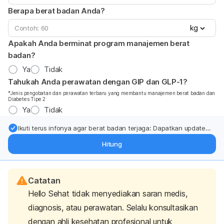
Berapa berat badan Anda?
kg
Apakah Anda berminat program manajemen berat
badan?
Ya
Tidak
Tahukah Anda perawatan dengan GIP dan GLP-1?
*Jenis pengobatan dan perawatan terbaru yang membantu manajemen berat badan dan
Diabetes Tipe 2
Ya
Tidak
Ikuti terus infonya agar berat badan terjaga: Dapatkan update
dari pakar mengenai dukungan dan perawatan berat badan
Hitung
langsung ke inbox Anda.
Catatan
Hello Sehat tidak menyediakan saran medis,
diagnosis, atau perawatan. Selalu konsultasikan
dengan ahli kesehatan profesional untuk