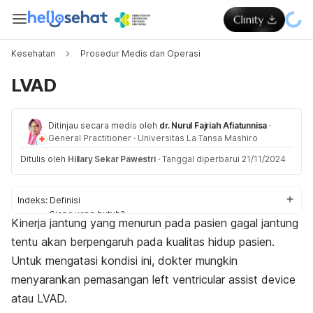
Kesehatan
Prosedur Medis dan Operasi
LVAD
Ditinjau secara medis oleh
dr. Nurul Fajriah Afiatunnisa
·
General Practitioner
·
Universitas La Tansa Mashiro
Ditulis oleh
Hillary Sekar Pawestri
·
Tanggal diperbarui 21/11/2024
Indeks:
Definisi
Siapa yang butuh?
Kinerja jantung yang menurun pada pasien gagal jantung
Prosedur
tentu akan berpengaruh pada kualitas hidup pasien.
Perawatan
Untuk mengatasi kondisi ini, dokter mungkin
menyarankan pemasangan
left ventricular assist device
atau LVAD.