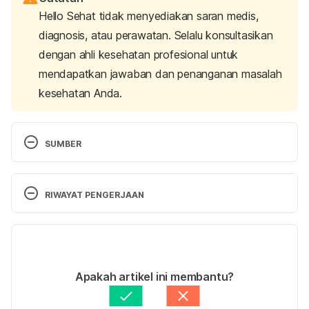
Hello Sehat tidak menyediakan saran medis,
diagnosis, atau perawatan. Selalu konsultasikan
dengan ahli kesehatan profesional untuk
mendapatkan jawaban dan penanganan masalah
kesehatan Anda.
SUMBER
Left ventricular assist device
. (n.d.). Stanford 
Health Care (SHC) – Stanford Medical Center | 
RIWAYAT PENGERJAAN
Stanford Health Care. Retrieved 11 November 
2024, from 
https://stanfordhealthcare.org/medical-
Versi Terbaru
treatments/l/lvad.html
21/11/2024
Left ventricular assist devices (LVAD)
. (2017, March 
Ditulis oleh 
Hillary Sekar Pawestri
Apakah artikel ini membantu?
16). Cleveland Clinic. Retrieved 11 November 2024, 
Ditinjau secara medis oleh
dr. Nurul Fajriah 
from 
Afiatunnisa