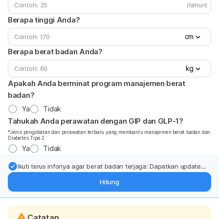
(tahun)
Berapa tinggi Anda?
cm
Berapa berat badan Anda?
kg
Apakah Anda berminat program manajemen berat
badan?
Ya
Tidak
Tahukah Anda perawatan dengan GIP dan GLP-1?
*Jenis pengobatan dan perawatan terbaru yang membantu manajemen berat badan dan
Diabetes Tipe 2
Ya
Tidak
Ikuti terus infonya agar berat badan terjaga: Dapatkan update
dari pakar mengenai dukungan dan perawatan berat badan
Hitung
langsung ke inbox Anda.
Catatan