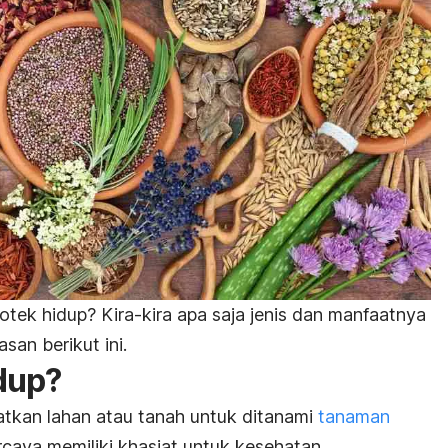
ek hidup? Kira-kira apa saja jenis dan manfaatnya
san berikut ini.
idup?
tkan lahan atau tanah untuk ditanami
tanaman
rcaya memiliki khasiat untuk kesehatan.