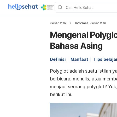
Kesehatan
Informasi Kesehatan
Mengenal Polyglo
Bahasa Asing
Definisi
Manfaat
Tips belaja
Polyglot
adalah suatu istilah 
berbicara, menulis, atau mem
menjadi seorang
polyglot
? Yuk
berikut ini.