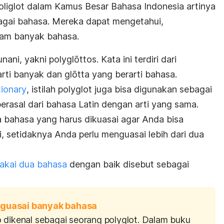
oliglot dalam
Kamus Besar Bahasa Indonesia
artinya
agai bahasa. Mereka dapat mengetahui,
lam banyak bahasa.
unani, yakni
polyglōttos
. Kata ini terdiri dari
rti banyak dan
glōtta
yang berarti bahasa.
ionary
, istilah
polyglot
juga bisa digunakan sebagai
berasal dari bahasa Latin dengan arti yang sama.
 bahasa yang harus dikuasai agar Anda bisa
i, setidaknya Anda perlu menguasai lebih dari dua
kai dua bahasa
dengan baik disebut sebagai
nguasai banyak bahasa
o dikenal sebagai seorang
polyglot
. Dalam buku