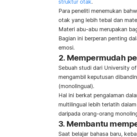
struktur otak
.
Para peneliti menemukan bah
otak yang lebih tebal dan mate
Materi abu-abu merupakan bag
Bagian ini berperan penting da
emosi.
2. Mempermudah pe
Sebuah studi dari University 
mengambil keputusan
dibandin
(monolingual).
Hal ini berkat pengalaman dal
multilingual lebih terlatih da
daripada orang-orang monoling
3. Membantu memper
Saat belajar bahasa baru, keb