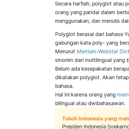
Secara harfiah,
polyglot
atau p
orang yang pandai dalam berb
menggunakan, dan menulis da
Polyglot
berasal dari bahasa Y
gabungan kata
poly-
yang bera
Menurut
Merriam-Webster Dict
sinonim dari multilingual yang 
Belum ada kesepakatan berapa
dikatakan
polyglot
.
Akan tetap
bahasa.
Hal ini karena orang yang
mema
bilingual atau dwibahasawan.
Tokoh Indonesia yang me
Presiden Indonesia Soekarn