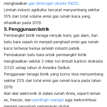
menghasilkan
gas dinitrogen oksida (N
2
O)
.
Limbah industri agrikultur tercatat menyumbang sekitar
10% dari total volume emisi gas rumah kaca yang
dihasilkan pada 2019.
5. Penggunaan listrik
Pembangkit listrik tenaga minyak bumi, gas alam, dan
batu bara sejauh ini menjadi penghasil emisi gas rumah
kaca terbesar kedua setelah industri pabrik.
Pembakaran batu bara untuk pembangkit listrik
menghasilkan sekitar 2 miliar ton limbah karbon dioksida
(CO
2
) setiap tahun di Amerika Serikat.
Penggunaan tenaga listrik yang boros bisa menyumbang
sekitar 25% dari total emisi gas rumah kaca pada tahun
2019.
Alat-alat elektronik di dalam rumah Anda, seperti lemari
es,
freezer
, dan
pendingin ruangan
juga berkontribusi
menjadi penyebab pemanasan global.