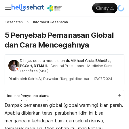
Kesehatan
Informasi Kesehatan
5 Penyebab Pemanasan Global
dan Cara Mencegahnya
Ditinjau secara medis oleh
dr. Mikhael Yosia, BMedSci,
PGCert, DTM&H.
·
General Practitioner
·
Medicine Sans
Frontières (MSF)
Ditulis oleh
Satria Aji Purwoko
·
Tanggal diperbarui 17/07/2024
Indeks:
Penyebab utama
Aktivitas manusia
Dampak pemanasan global
(
global warming)
kian parah.
Cara mencegah
Apabila dibiarkan terus, perubahan iklim ini bisa
mengancam kehidupan bumi dan seluruh isinya,
termasuk manusia. Oleh sebab itu, mari ketahui