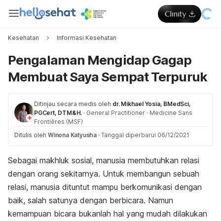
Kesehatan
Informasi Kesehatan
Pengalaman Mengidap Gagap
Membuat Saya Sempat Terpuruk
Ditinjau secara medis oleh
dr. Mikhael Yosia, BMedSci,
PGCert, DTM&H.
·
General Practitioner
·
Medicine Sans
Frontières (MSF)
Ditulis oleh
Winona Katyusha
·
Tanggal diperbarui 06/12/2021
Sebagai makhluk sosial, manusia membutuhkan relasi
dengan orang sekitarnya. Untuk membangun sebuah
relasi, manusia dituntut mampu berkomunikasi dengan
baik, salah satunya dengan berbicara. Namun
kemampuan bicara bukanlah hal yang mudah dilakukan