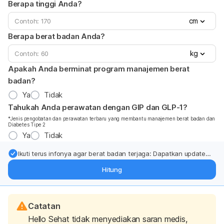
Berapa tinggi Anda?
cm
Berapa berat badan Anda?
kg
Apakah Anda berminat program manajemen berat
badan?
Ya
Tidak
Tahukah Anda perawatan dengan GIP dan GLP-1?
*Jenis pengobatan dan perawatan terbaru yang membantu manajemen berat badan dan
Diabetes Tipe 2
Ya
Tidak
Ikuti terus infonya agar berat badan terjaga: Dapatkan update
dari pakar mengenai dukungan dan perawatan berat badan
Hitung
langsung ke inbox Anda.
Catatan
Hello Sehat tidak menyediakan saran medis,