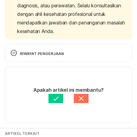
diagnosis, atau perawatan. Selalu konsultasikan
dengan ahli kesehatan profesional untuk
mendapatkan jawaban dan penanganan masalah
kesehatan Anda.
RIWAYAT PENGERJAAN
Versi Terbaru
06/12/2021
Ditulis oleh 
Winona Katyusha
Apakah artikel ini membantu?
Ditinjau secara medis oleh
dr. Mikhael Yosia, 
BMedSci, PGCert, DTM&H.
Diperbarui oleh: 
Nanda Saputri
ARTIKEL TERKAIT