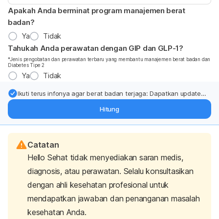
Apakah Anda berminat program manajemen berat
badan?
Ya
Tidak
Tahukah Anda perawatan dengan GIP dan GLP-1?
*Jenis pengobatan dan perawatan terbaru yang membantu manajemen berat badan dan
Diabetes Tipe 2
Ya
Tidak
Ikuti terus infonya agar berat badan terjaga: Dapatkan update
dari pakar mengenai dukungan dan perawatan berat badan
Hitung
langsung ke inbox Anda.
Catatan
Hello Sehat tidak menyediakan saran medis,
diagnosis, atau perawatan. Selalu konsultasikan
dengan ahli kesehatan profesional untuk
mendapatkan jawaban dan penanganan masalah
kesehatan Anda.