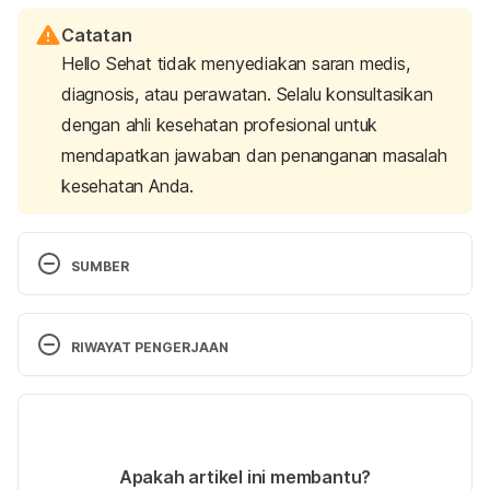
Catatan
Hello Sehat tidak menyediakan saran medis,
diagnosis, atau perawatan. Selalu konsultasikan
dengan ahli kesehatan profesional untuk
mendapatkan jawaban dan penanganan masalah
kesehatan Anda.
SUMBER
Herbal plants as immunity modulators against 
COVID-19: A primary preventive measure during 
RIWAYAT PENGERJAAN
home quarantine. (2022). Retrieved from 
https://www.ncbi.nlm.nih.gov/pmc/articles/PMC834
Versi Terbaru
0568/
07/11/2024
Liburan Aman Di masa Pandemi. (2020). Retrieved 
Ditulis oleh 
Adhenda Madarina
Apakah artikel ini membantu?