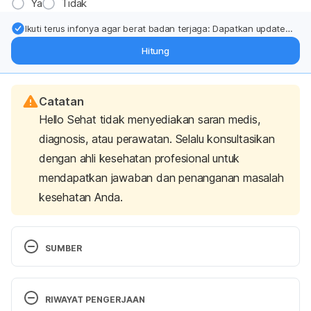
Ya
Tidak
Ikuti terus infonya agar berat badan terjaga: Dapatkan update
dari pakar mengenai dukungan dan perawatan berat badan
Hitung
langsung ke inbox Anda.
Catatan
Hello Sehat tidak menyediakan saran medis,
diagnosis, atau perawatan. Selalu konsultasikan
dengan ahli kesehatan profesional untuk
mendapatkan jawaban dan penanganan masalah
kesehatan Anda.
SUMBER
Casuarina L
. (n.d.). Plants of the World Online. 
Retrieved January 4, 2024, from 
RIWAYAT PENGERJAAN
https://powo.science.kew.org/taxon/urn:lsid:ipni.org