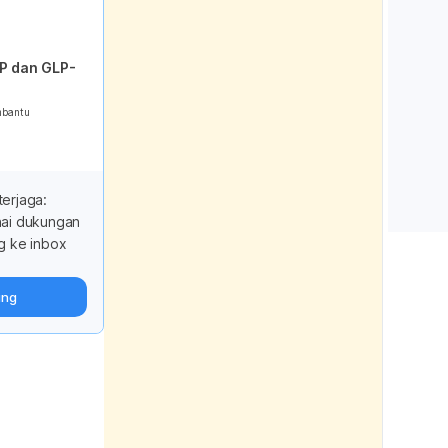
Retrie
P dan GLP-
https:
.com/c
mbantu
nutrit
cats-e
eat-e
terjaga:
Can Ca
nai dukungan
Learn 
g ke inbox
for Cat
Retrie
ung
https:
eggs.o
can-c
Fish Oi