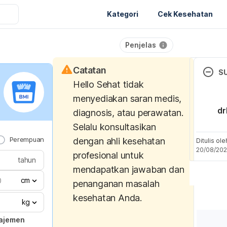
Kategori
Cek Kesehatan
Penjelas
Catatan
S
Hello Sehat tidak
(Veteri
menyediakan saran medis,
M. (20
dr
diagnosis, atau perawatan.
Eat Eg
Selalu konsultasikan
Approv
Perempuan
dengan ahli kesehatan
Facts.
Ditulis ol
20/08/20
profesional untuk
tahun
https:
mendapatkan jawaban dan
m/nutr
cm
penanganan masalah
eat-eg
kesehatan Anda.
kg
Dowdy,
najemen
Can Ca