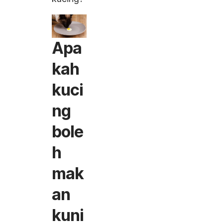
Apa
kah
kuci
ng
bole
h
mak
an
kuni