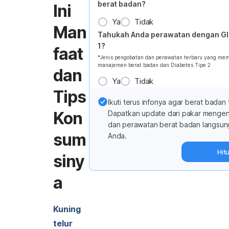
berat badan?
Ini
Ya
Tidak
Man
Tahukah Anda perawatan dengan GI
1?
faat
*Jenis pengobatan dan perawatan terbaru yang me
manajemen berat badan dan Diabetes Tipe 2
dan
Ya
Tidak
Tips
Ikuti terus infonya agar berat badan 
Kon
Dapatkan update dari pakar menge
dan perawatan berat badan langsun
sum
Anda.
Hit
siny
a
Kuning
telur