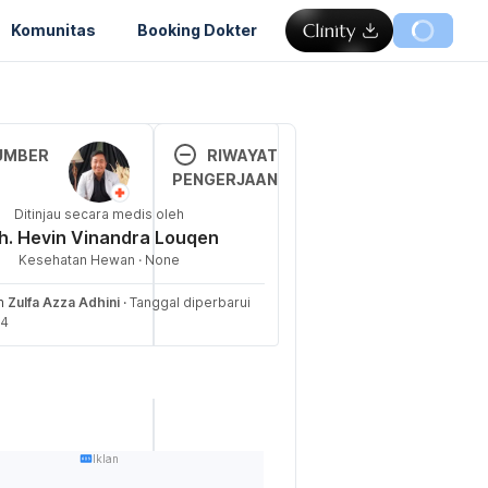
Komunitas
Booking Dokter
Memuat...
UMBER
RIWAYAT
PENGERJAAN
narian), Dr. P. C. 
Ditinjau secara medis oleh
Versi 
24). Can Cats 
h. Hevin Vinandra Louqen
Terbar
g Yolk? Vet-
Kesehatan Hewan · None
u
ed Nutrition 
 Retrieved 13 
eh
Zulfa Azza Adhini
·
Tanggal diperbarui
20/08/
24
August 2024, from 
2024
//www.catster.co
Ditulis 
ition/can-cats-
oleh 
g-yolk/
Zulfa 
Azza 
 S. M. (2024). 
Iklan
Adhini
ts Eat Eggs? 