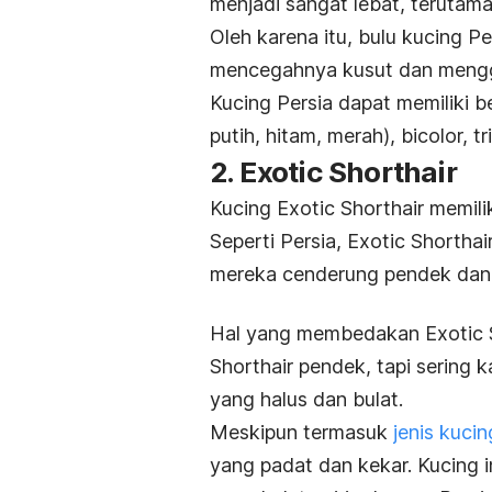
menjadi sangat lebat, terutama 
Oleh karena itu, bulu kucing P
mencegahnya kusut dan meng
Kucing Persia dapat memiliki b
putih, hitam, merah),
bicolor, tr
2.
Exotic Shorthair
Kucing
Exotic Shorthair
memilik
Seperti Persia,
Exotic Shorthai
mereka cenderung pendek dan 
Hal yang membedakan
Exotic 
Shorthair
pendek, tapi sering 
yang halus dan bulat.
Meskipun termasuk
jenis kuci
yang padat dan kekar. Kucing i