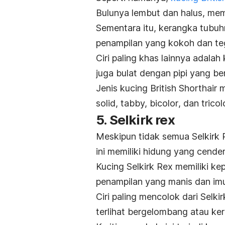
Bulunya lembut dan halus, mem
Sementara itu, kerangka tubuh
penampilan yang kokoh dan te
Ciri paling khas lainnya adala
juga bulat dengan pipi yang be
Jenis kucing
British Shorthair
m
solid
,
tabby,
bicolor
, dan
tricol
5. Selkirk rex
Meskipun tidak semua Selkirk R
ini memiliki hidung yang cende
Kucing Selkirk Rex memiliki ke
penampilan yang manis dan imu
Ciri paling mencolok dari Selki
terlihat bergelombang atau ker