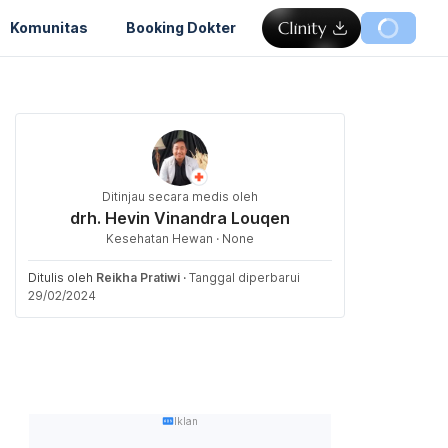
Komunitas
Booking Dokter
Ditinjau secara medis oleh
drh. Hevin Vinandra Louqen
Kesehatan Hewan · None
Ditulis oleh
Reikha Pratiwi
·
Tanggal diperbarui
29/02/2024
Iklan