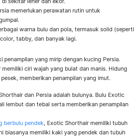
di sekitar leher dan ekor.
ersia memerlukan perawatan rutin untuk
gumpal.
erbagai warna bulu dan pola, termasuk solid (seperti
icolor
, tabby, dan banyak lagi.
i penampilan yang mirip dengan kucing Persia.
r
memiliki ciri wajah yang bulat dan manis. Hidung
pesek, memberikan penampilan yang imut.
Shorthair
dan Persia adalah bulunya. Bulu
Exotic
kali lembut dan tebal serta memberikan penampilan
ng berbulu pendek
,
Exotic Shorthair
memiliki tubuh
ni biasanya memiliki kaki yang pendek dan tubuh