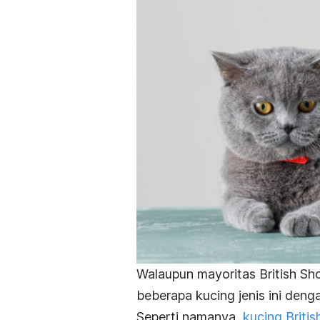
Walaupun mayoritas
British Sh
beberapa kucing jenis ini den
Seperti namanya,
kucing
Britis