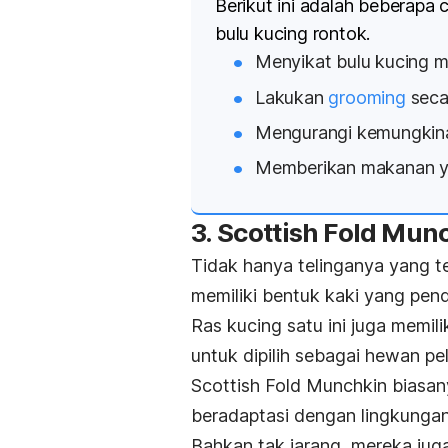
Berikut ini adalah beberap
bulu kucing rontok.
Menyikat bulu kucing m
Lakukan
grooming
secar
Mengurangi kemungkina
Memberikan makanan ya
3. Scottish Fold Mu
Tidak hanya telinganya yang te
memiliki bentuk kaki yang pen
Ras kucing satu ini juga memili
untuk dipilih sebagai hewan pe
Scottish Fold Munchkin biasan
beradaptasi dengan lingkungan 
Bahkan tak jarang, mereka ju