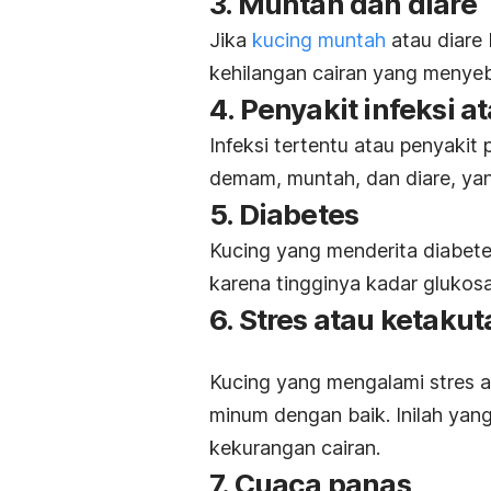
3. Muntah dan diare
Jika
kucing muntah
atau diare
kehilangan cairan yang menyeb
4. Penyakit infeksi a
Infeksi tertentu atau penyakit
demam, muntah, dan diare, ya
5. Diabetes
Kucing yang menderita diabet
karena tingginya kadar glukos
6. Stres atau ketaku
Kucing yang mengalami stres a
minum dengan baik. Inilah ya
kekurangan cairan.
7. Cuaca panas