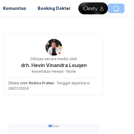
Komunitas
Booking Dokter
Ditinjau secara medis oleh
drh. Hevin Vinandra Louqen
Kesehatan Hewan · None
Ditulis oleh
Reikha Pratiwi
·
Tanggal diperbarui
08/01/2024
Iklan