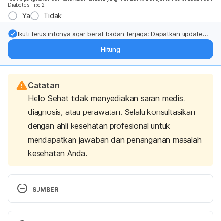
Diabetes Tipe 2
Ya
Tidak
Ikuti terus infonya agar berat badan terjaga: Dapatkan update
dari pakar mengenai dukungan dan perawatan berat badan
Hitung
langsung ke inbox Anda.
Catatan
Hello Sehat tidak menyediakan saran medis,
diagnosis, atau perawatan. Selalu konsultasikan
dengan ahli kesehatan profesional untuk
mendapatkan jawaban dan penanganan masalah
kesehatan Anda.
SUMBER
Asikin, Y., Kusumiyati, Shikanai, T., & Wada, K. 
(2017). Volatile aroma components and MS-based 