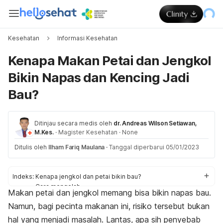
Kesehatan
Informasi Kesehatan
Kenapa Makan Petai dan Jengkol
Bikin Napas dan Kencing Jadi
Bau?
Ditinjau secara medis oleh
dr. Andreas Wilson Setiawan,
M.Kes.
·
Magister Kesehatan
·
None
Ditulis oleh
Ilham Fariq Maulana
·
Tanggal diperbarui 05/01/2023
Indeks:
Kenapa jengkol dan petai bikin bau?
Cara mengolah
Makan petai dan jengkol memang bisa bikin napas bau.
Cara menghilangkan bau
Namun, bagi pecinta makanan ini, risiko tersebut bukan
hal yang menjadi masalah. Lantas, apa sih penyebab