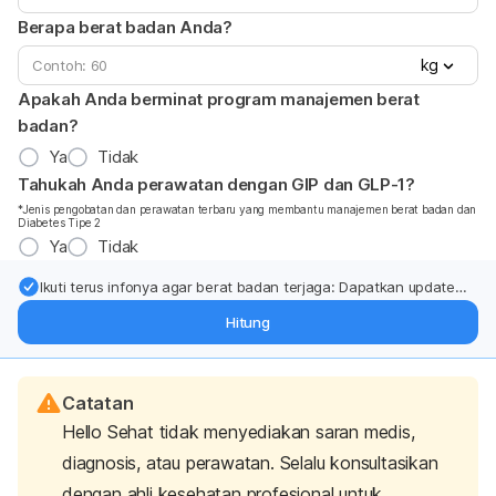
Berapa berat badan Anda?
kg
Apakah Anda berminat program manajemen berat
badan?
Ya
Tidak
Tahukah Anda perawatan dengan GIP dan GLP-1?
*Jenis pengobatan dan perawatan terbaru yang membantu manajemen berat badan dan
Diabetes Tipe 2
Ya
Tidak
Ikuti terus infonya agar berat badan terjaga: Dapatkan update
dari pakar mengenai dukungan dan perawatan berat badan
Hitung
langsung ke inbox Anda.
Catatan
Hello Sehat tidak menyediakan saran medis,
diagnosis, atau perawatan. Selalu konsultasikan
dengan ahli kesehatan profesional untuk