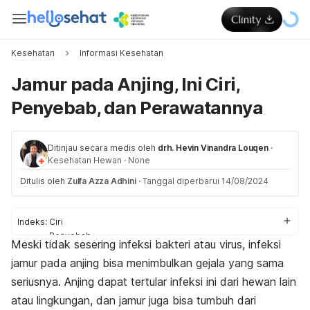
Kesehatan
Informasi Kesehatan
Jamur pada Anjing, Ini Ciri,
Penyebab, dan Perawatannya
Ditinjau secara medis oleh
drh. Hevin Vinandra Louqen
·
Kesehatan Hewan
·
None
Ditulis oleh
Zulfa Azza Adhini
·
Tanggal diperbarui 14/08/2024
Indeks:
Ciri
Penyebab
Meski tidak sesering infeksi bakteri atau virus, infeksi
Cara mengobati
jamur pada anjing bisa menimbulkan gejala yang sama
seriusnya. Anjing dapat tertular infeksi ini dari hewan lain
atau lingkungan, dan jamur juga bisa tumbuh dari