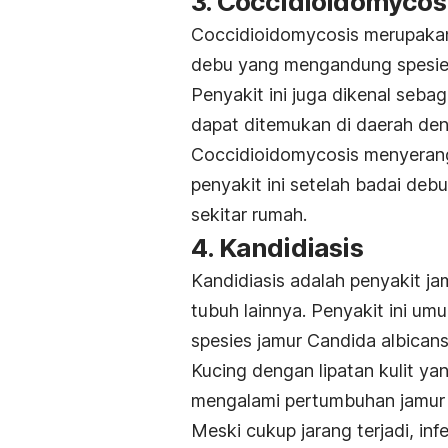
3.
Coccidioidomycos
Coccidioidomycosis
merupakan
debu yang mengandung spesie
Penyakit ini juga dikenal seb
dapat ditemukan di daerah den
Coccidioidomycosis
menyerang
penyakit ini setelah badai deb
sekitar rumah.
4. Kandidiasis
Kandidiasis adalah penyakit j
tubuh lainnya. Penyakit ini um
spesies jamur
Candida albican
Kucing dengan lipatan kulit ya
mengalami pertumbuhan jamu
Meski cukup jarang terjadi, inf