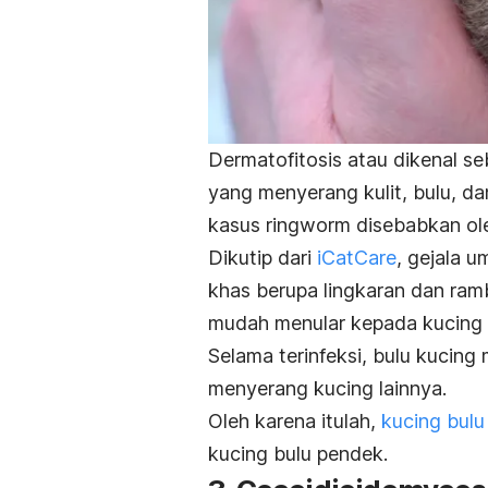
Dermatofitosis atau dikenal s
yang menyerang kulit, bulu, d
kasus
ringworm
disebabkan ole
Dikutip dari
iCatCare
, gejala u
khas berupa lingkaran dan ramb
mudah menular kepada kucing 
Selama terinfeksi, bulu kucin
menyerang kucing lainnya.
Oleh karena itulah,
kucing bulu
kucing bulu pendek
.