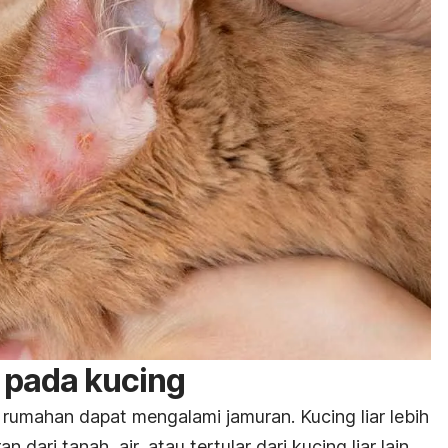
r pada kucing
g rumahan dapat mengalami jamuran. K
ucing liar lebih
n dari tanah, air, atau tertular dari kucing liar lain.