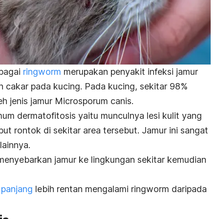
ebagai
ringworm
merupakan penyakit infeksi jamur
an cakar pada kucing.
Pada kucing, sekitar 98%
h jenis jamur
Microsporum canis
.
mum dermatofitosis yaitu munculnya lesi kulit yang
ut rontok di sekitar area tersebut. Jamur ini sangat
lainnya.
g menyebarkan jamur ke lingkungan sekitar kemudian
 panjang
lebih rentan mengalami
ringworm
daripada