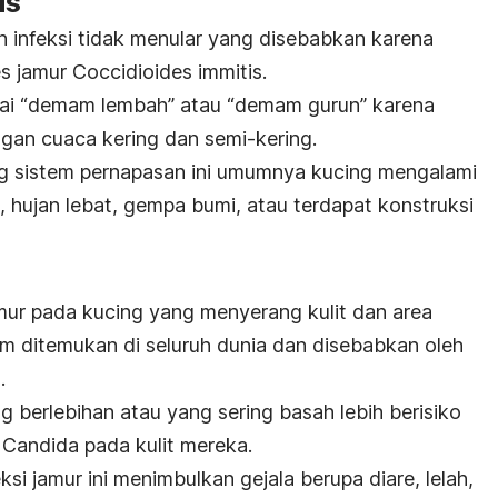
is
 infeksi tidak menular yang disebabkan karena
s jamur
Coccidioides immitis.
agai “demam lembah” atau “demam gurun” karena
gan cuaca kering dan semi-kering.
 sistem pernapasan ini umumnya kucing mengalami
u, hujan lebat, gempa bumi, atau terdapat konstruksi
amur pada kucing yang menyerang kulit dan area
um ditemukan di seluruh dunia dan disebabkan oleh
s
.
ng berlebihan atau yang sering basah lebih berisiko
r
Candida
pada kulit mereka.
eksi jamur ini menimbulkan gejala berupa diare, lelah,