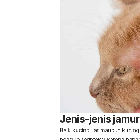
Jenis-jenis jamu
Baik kucing liar maupun kucin
berisiko terinfeksi karena papara